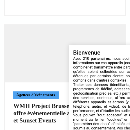
Bienvenue
Avec 210
partenaires
, nous sou
informations sur vos appareils (coo
combiner et transmettre entre par
qu'elles soient collectées sur 
détenues par certains d'entre no
compris dans d'autres contextes.
Traiter ces données (identifiants
programmes de fidélité, adresses 
géolocalisation précise, etc.) per
Agences d'événements
des services, contenus, offres c
différents appareils et écrans (y
WMH Project Brussels renforce son
téléphone, audio, et vidéo), de l
performance, et d'étudier les audi
offre événementielle avec Second Floor
Vous pouvez "tout accepter" et r
et Sunset Events
moment via le lien "cookies" en
"paramétrer des choix" détaillés e
soumis au consentement. Vos choix