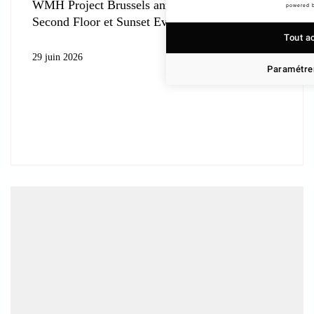
WMH Project Brussels annonce le rachat de
powered 
Second Floor et Sunset Events, deux
Tout a
29 juin 2026
Paramétrer