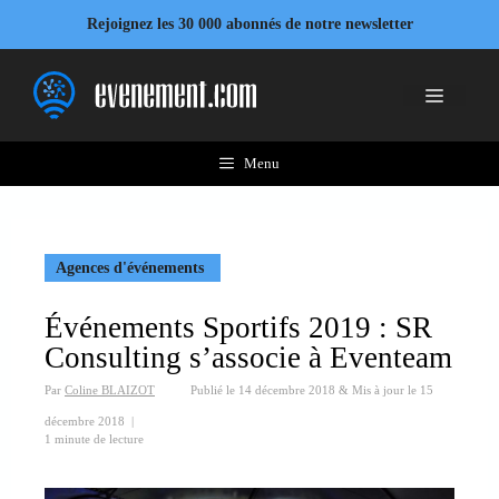
Aller
Rejoignez les 30 000 abonnés de notre newsletter
au
contenu
Menu
Menu
Agences d'événements
Événements Sportifs 2019 : SR
Consulting s’associe à Eventeam
Par
Coline BLAIZOT
Publié le
14 décembre 2018
&
Mis à jour le
15
décembre 2018
|
1 minute de lecture