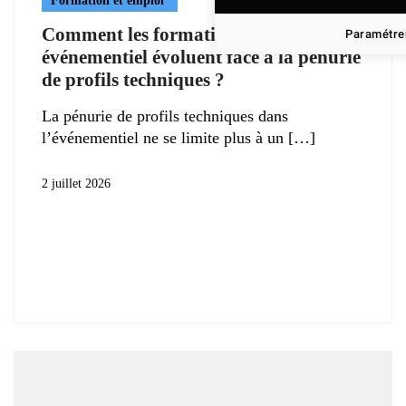
Formation et emploi
Comment les formations en
Paramétrer
événementiel évoluent face à la pénurie
de profils techniques ?
La pénurie de profils techniques dans
l’événementiel ne se limite plus à un
2 juillet 2026