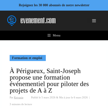
Aller
Rejoignez les 30 000 abonnés de notre newsletter
au
contenu
Menu
Menu
Formation et emploi
À Périgueux, Saint-Joseph
propose une formation
événementiel pour piloter des
projets de A à Z
Par
Kevunie
Publié le
5 mars 2026
&
Mis à jour le
6 mars 2026
|
3 minutes de lecture