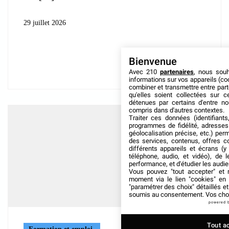
29 juillet 2026
Bienvenue
Avec 210
partenaires
, nous sou
informations sur vos appareils (coo
combiner et transmettre entre par
qu'elles soient collectées sur 
détenues par certains d'entre no
compris dans d'autres contextes.
Traiter ces données (identifiants
programmes de fidélité, adresses 
géolocalisation précise, etc.) per
des services, contenus, offres c
différents appareils et écrans (y
téléphone, audio, et vidéo), de l
performance, et d'étudier les audi
Vous pouvez "tout accepter" et r
moment via le lien "cookies" en
"paramétrer des choix" détaillés e
soumis au consentement. Vos choix
powered 
Tout a