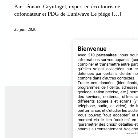
Par Léonard Grynfogel, expert en éco-tourisme,
cofondateur et PDG de Luniwave Le piège
25 juin 2026
Bienvenue
Avec 210
partenaires
, nous sou
informations sur vos appareils (coo
combiner et transmettre entre par
qu'elles soient collectées sur 
détenues par certains d'entre no
compris dans d'autres contextes.
Traiter ces données (identifiants
programmes de fidélité, adresses 
géolocalisation précise, etc.) per
des services, contenus, offres c
différents appareils et écrans (y
téléphone, audio, et vidéo), de l
performance, et d'étudier les audi
Vous pouvez "tout accepter" et r
moment via le lien "cookies" en
"paramétrer des choix" détaillés e
soumis au consentement. Vos choix
powered 