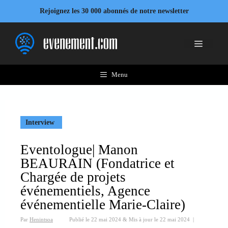
Aller
Rejoignez les 30 000 abonnés de notre newsletter
au
contenu
Menu
Menu
Interview
Eventologue| Manon
BEAURAIN (Fondatrice et
Chargée de projets
événementiels, Agence
événementielle Marie-Claire)
Par
Henintsoa
Publié le
22 mai 2024
&
Mis à jour le
22 mai 2024
|