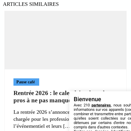
ARTICLES SIMILAIRES
Pause café
Rentrée 2026 : le calendrier des salons
Bienvenue
pros à ne pas manquer à Paris
Avec 210
partenaires
, nous sou
informations sur vos appareils (coo
La rentrée 2026 s’annonce particulièrement
combiner et transmettre entre par
chargée pour les professionnels de
qu'elles soient collectées sur 
détenues par certains d'entre no
l’événementiel et leurs
compris dans d'autres contextes.