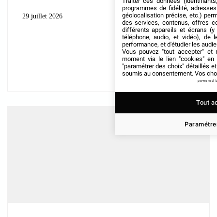
Traiter ces données (identifiants
programmes de fidélité, adresses 
géolocalisation précise, etc.) per
29 juillet 2026
des services, contenus, offres c
différents appareils et écrans (y
téléphone, audio, et vidéo), de l
performance, et d'étudier les audi
Vous pouvez "tout accepter" et r
moment via le lien "cookies" en
"paramétrer des choix" détaillés e
soumis au consentement. Vos choix
powered 
Tout a
Paramétrer