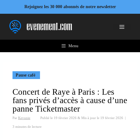
Aller
Rejoignez les 30 000 abonnés de notre newsletter
au
contenu
Menu
Menu
Pause café
Concert de Raye à Paris : Les
fans privés d’accès à cause d’une
panne Ticketmaster
Par
Kevunie
Publié le
19 février 2026
&
Mis à jour le
19 février 2026
|
3 minutes de lecture