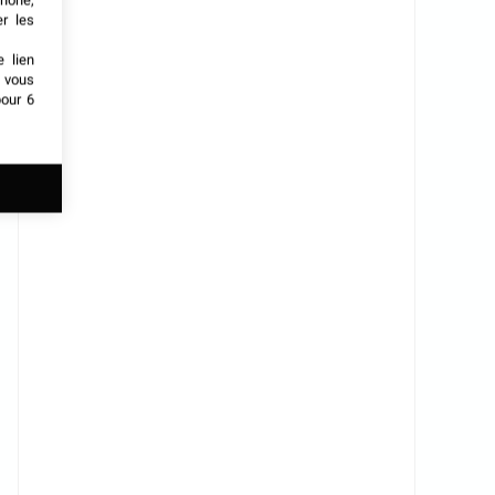
phone,
er les
e lien
t vous
our 6