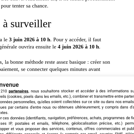
 pour tenter sa chance.
s à surveiller
a le
3 juin 2026 à 10 h
. Pour y accéder, il faut
générale ouvrira ensuite le
4 juin 2026 à 10 h
.
, la bonne méthode reste assez basique : créer son
paiement, se connecter quelques minutes avant
.
envenue
 210
partenaires
, nous souhaitons stocker et accéder à des informations s
eils (cookies, pixels dans les emails, etc.), combiner et transmettre entre parte
ncert en France à l’@Accor Arena
onnées personnelles, qu'elles soient collectées sur ce site ou dans nos emails
à la prévente AEG du 3 juin à 10h sur
ues par certains d'entre nous ou obtenues ultérieurement, y compris dans d'
n à 10h sur aegpresents.fr
#lesserafim
xtes.
er ces données (identifiants, navigation, préférences, achats, programmes de fid
ses IP, postales et emails, téléphone, géolocalisation précise, etc.) per
opper et vous proposer des services, contenus, offres commerciales et publ