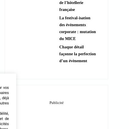
de l’hôtellerie
française
La festival-isation
des événements
corporate : mutation
du MICE
Chaque détail
façonne la perfection
d’un évènement
ur vos
naires
, déjà
autres
élité,
met de
icités