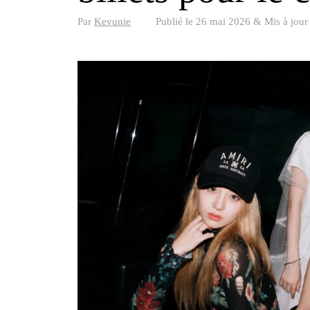
Par
Kevunie
Publié le
26 mai 2026
&
Mis à jour