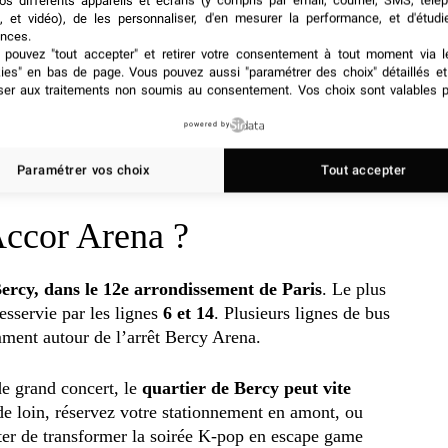
os différents appareils et écrans (y compris par email, courrier, SMS, télé
, et vidéo), de les personnaliser, d'en mesurer la performance, et d'étudi
ux officiels : Accor Arena, AEG Presents France ou les
nces.
our être vraies, surtout sur les réseaux sociaux, restent
pouvez "tout accepter" et retirer votre consentement à tout moment via l
kies" en bas de page
. Vous pouvez aussi "paramétrer des choix" détaillés e
lide. Super ambiance.
ser aux traitements non soumis au consentement. Vos choix sont valables p
e semble pas encore ouverte pour la date parisienne.
powered by
e AEG, prévue le 3 juin à 10h, avant l’ouverture
Paramétrer vos choix
Tout accepter
ccor Arena ?
ercy, dans le 12e arrondissement de Paris
. Le plus
desservie par les lignes
6 et 14
. Plusieurs lignes de bus
mment autour de l’arrêt Bercy Arena.
de grand concert, le
quartier de Bercy peut vite
e loin, réservez votre stationnement en amont, ou
ter de transformer la soirée K-pop en escape game