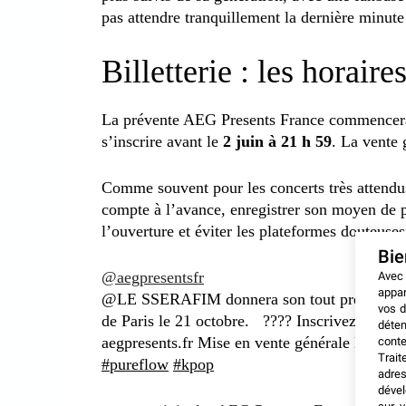
pas attendre tranquillement la dernière minute
Billetterie : les horaire
La prévente AEG Presents France commencer
s’inscrire avant le
2 juin à 21 h 59
. La vente 
Comme souvent pour les concerts très attendus
compte à l’avance, enregistrer son moyen de 
l’ouverture et éviter les plateformes douteuses
Bi
@aegpresentsfr
Avec
appar
@LE SSERAFIM donnera son tout premier co
vos d
de Paris le 21 octobre. ????️ Inscrivez-vous 
déten
aegpresents.fr Mise en vente générale le 4 jui
conte
Trait
#pureflow
#kpop
adres
dével