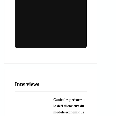
Lieux & animations pour des
événements inoubliables
Des espaces d'exception et des activités
uniques pour vos événements professionnels
ou particuliers.
Interviews
????️ Découvrir les lieux
Canicules précoces :
???? Explorer les animations
le défi silencieux du
modèle économique