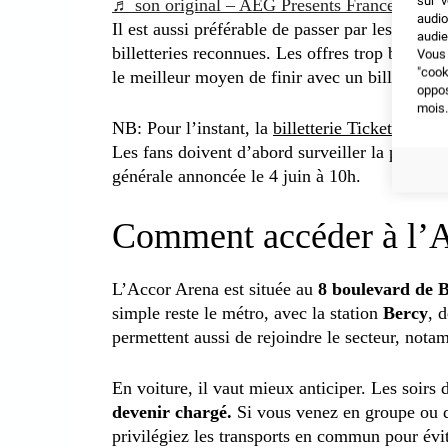
sur v
♬ son original – AEG Presents France
audio
Il est aussi préférable de passer par les cana
audie
billetteries reconnues. Les offres trop belles p
Vous 
"coo
le meilleur moyen de finir avec un billet inva
oppo
mois.
NB: Pour l’instant, la
billetterie Ticketmaster
n
Les fans doivent d’abord surveiller la prévent
générale annoncée le 4 juin à 10h.
Comment accéder à l’A
L’Accor Arena est située au
8 boulevard de B
simple reste le métro, avec la station
Bercy
, 
permettent aussi de rejoindre le secteur, nota
En voiture, il vaut mieux anticiper. Les soirs 
devenir chargé.
Si vous venez en groupe ou d
privilégiez les transports en commun pour évi