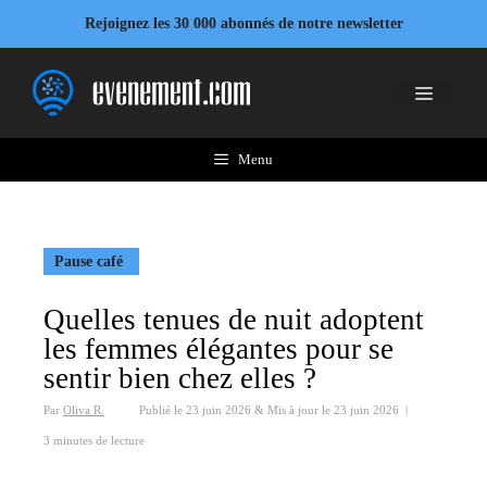
Aller
Rejoignez les 30 000 abonnés de notre newsletter
au
contenu
Menu
Menu
Pause café
Quelles tenues de nuit adoptent
les femmes élégantes pour se
sentir bien chez elles ?
Par
Oliva R.
Publié le
23 juin 2026
&
Mis à jour le
23 juin 2026
|
3 minutes de lecture