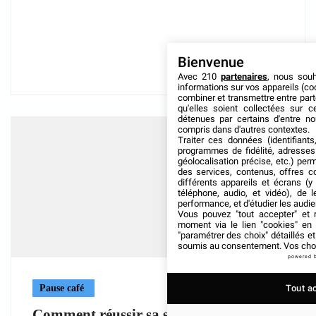
Bienvenue
Avec 210
partenaires
, nous sou
informations sur vos appareils (coo
combiner et transmettre entre par
qu'elles soient collectées sur 
détenues par certains d'entre no
compris dans d'autres contextes.
Traiter ces données (identifiants
programmes de fidélité, adresses 
géolocalisation précise, etc.) per
des services, contenus, offres c
différents appareils et écrans (y
téléphone, audio, et vidéo), de l
performance, et d'étudier les audi
Vous pouvez "tout accepter" et r
moment via le lien "cookies" en
"paramétrer des choix" détaillés e
soumis au consentement. Vos choix
powered 
Pause café
Tout a
Comment réussir sa signalétique