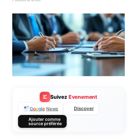
Suivez
Evenement
Discover
G
o
o
g
l
e
News
Ajouter comme
source préférée