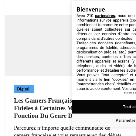
Bienvenue
Avec 210
partenaires
, nous sou
informations sur vos appareils (coo
combiner et transmettre entre par
qu'elles soient collectées sur 
détenues par certains d'entre no
compris dans d'autres contextes.
Traiter ces données (identifiants
programmes de fidélité, adresses 
géolocalisation précise, etc.) per
des services, contenus, offres c
différents appareils et écrans (y
téléphone, audio, et vidéo), de l
performance, et d'étudier les audi
Vous pouvez "tout accepter" et r
moment via le lien "cookies" en
"paramétrer des choix" détaillés e
soumis au consentement. Vos choix
Digital
powered 
Les Gamers Français Sont-ils Plus
Tout a
Fidèles à Certaines Marques En
Fonction Du Genre De Jeu ?
Paramétrer
Parcourez n’importe quelle communauté de
gamers française et vous remarquerez des débats