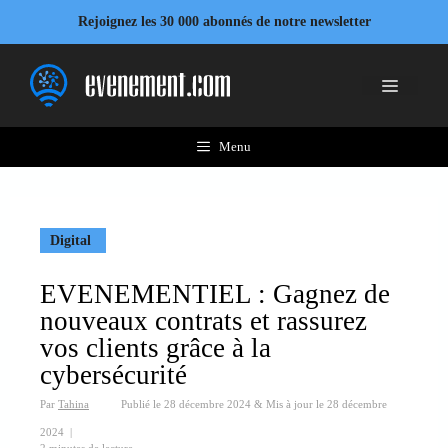
Aller
Rejoignez les 30 000 abonnés de notre newsletter
au
contenu
Menu
Menu
Digital
EVENEMENTIEL : Gagnez de
nouveaux contrats et rassurez
vos clients grâce à la
cybersécurité
Par
Tahina
Publié le
28 décembre 2024
&
Mis à jour le
28 décembre
2024
|
2 minutes de lecture