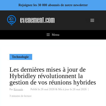
Aller
Rejoignez les 30 000 abonnés de notre newsletter
au
contenu
Menu
Menu
Technologie
Les dernières mises à jour de
Hybridley révolutionnent la
gestion de vos réunions hybrides
Par
Kevunie
Publié le
26 mai 2026
&
Mis à jour le
26 mai 2026
|
3 minutes de lecture