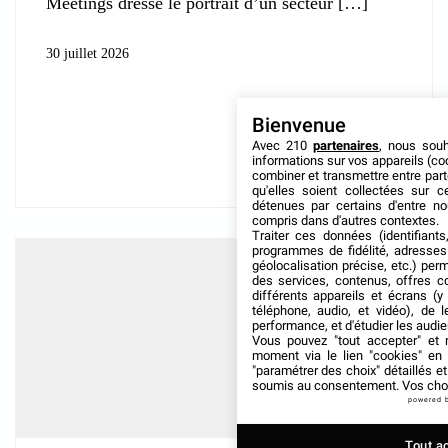
Meetings dresse le portrait d’un secteur
30 juillet 2026
Bienvenue
Avec 210
partenaires
, nous sou
informations sur vos appareils (coo
combiner et transmettre entre par
qu'elles soient collectées sur 
détenues par certains d'entre no
compris dans d'autres contextes.
Traiter ces données (identifiants
programmes de fidélité, adresses 
géolocalisation précise, etc.) per
des services, contenus, offres c
différents appareils et écrans (y
téléphone, audio, et vidéo), de l
performance, et d'étudier les audi
Vous pouvez "tout accepter" et r
moment via le lien "cookies" en
"paramétrer des choix" détaillés e
soumis au consentement. Vos choix
powered 
Tout a