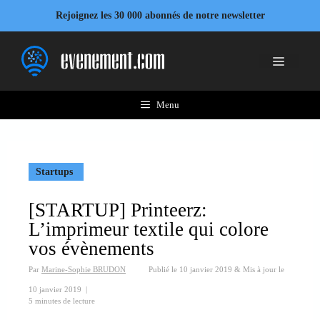
Aller
Rejoignez les 30 000 abonnés de notre newsletter
au
contenu
Menu
Menu
Startups
[STARTUP] Printeerz:
L’imprimeur textile qui colore
vos évènements
Par
Marine-Sophie BRUDON
Publié le
10 janvier 2019
&
Mis à jour le
10 janvier 2019
|
5 minutes de lecture