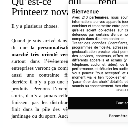
Qu’est-ce qui rend
Printeerz novateur ?
Bienvenue
Avec 210
partenaires
, nous sou
informations sur vos appareils (coo
Il y a plusieurs choses.
combiner et transmettre entre par
qu'elles soient collectées sur 
détenues par certains d'entre no
compris dans d'autres contextes.
Quand je suis arrivé dans le textile, Florian m’a
Traiter ces données (identifiants
dit que
la personnalisation de textile est un
programmes de fidélité, adresses 
géolocalisation précise, etc.) per
marché très orienté vers le cheap
(pas cher)
des services, contenus, offres c
différents appareils et écrans (y
surtout dans l’événementiel. La plupart des
téléphone, audio, et vidéo), de l
entreprises verront ça comme une obligation, mais
performance, et d'étudier les audi
Vous pouvez "tout accepter" et r
aussi une contrainte financière. Et souvent
moment via le lien "cookies" en
derrière il n’y a pas une réelle utilisation de ces
"paramétrer des choix" détaillés e
soumis au consentement. Vos choix
produits. Prenons l’exemple des tailles des t-
powered 
shirts, il n’y a jamais celle qui convient, les gens
finissent pas les distribuer aléatoirement, et ça
Tout a
finit dans la pile des vêtements pour faire du
jardinage ou du sport. Aucun intérêt donc.
Paramétrer