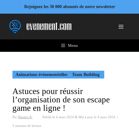
Aller
Rejoignez les 30 000 abonnés de notre newsletter
au
contenu
Menu
Menu
Animations événementielles
Team Building
Astuces pour réussir
l’organisation de son escape
game en ligne !
Par
Hanitra R.
Publié le
4 mars 2024
&
Mis à jour le
4 mars 2024
|
3 minutes de lecture