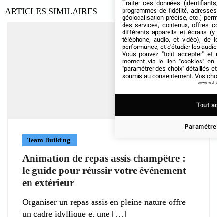
Traiter ces données (identifiants
ARTICLES SIMILAIRES
programmes de fidélité, adresses 
géolocalisation précise, etc.) per
des services, contenus, offres c
différents appareils et écrans (y
téléphone, audio, et vidéo), de l
performance, et d'étudier les audi
Vous pouvez "tout accepter" et r
moment via le lien "cookies" en
"paramétrer des choix" détaillés e
soumis au consentement. Vos choix
powered 
Tout a
Paramétrer
Team Building
Animation de repas assis champêtre :
le guide pour réussir votre événement
en extérieur
Organiser un repas assis en pleine nature offre
un cadre idyllique et une