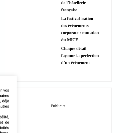
de l’hôtellerie
française
La festival-isation
des événements
corporate : mutation
du MICE
Chaque détail
façonne la perfection
d’un évènement
ur vos
naires
, déjà
autres
élité,
met de
icités