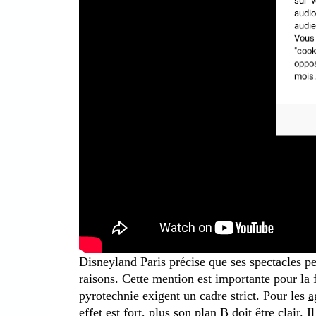
sur v
audio
audie
Vous 
"coo
oppo
mois.
Disneyland Paris précise que ses spectacles pe
raisons. Cette mention est importante pour la fi
pyrotechnie exigent un cadre strict. Pour les
a
effet est fort, plus son plan B doit être clair. I