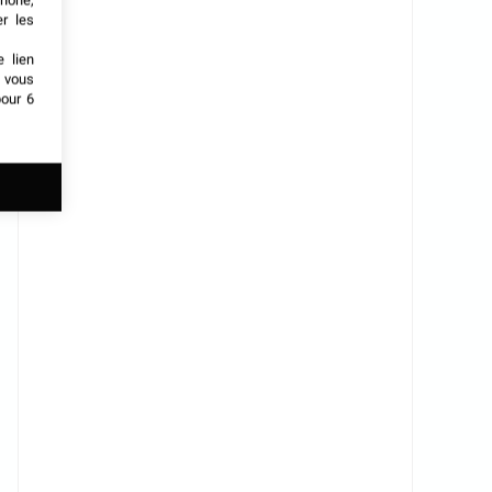
phone,
er les
e lien
t vous
our 6