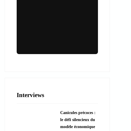
Lieux & animations pour des
événements inoubliables
Des espaces d'exception et des activités
uniques pour vos événements professionnels
ou particuliers.
Interviews
????️ Découvrir les lieux
Canicules précoces :
???? Explorer les animations
le défi silencieux du
modèle économique