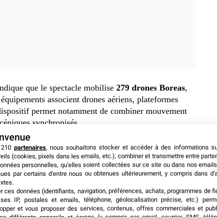
 indique que le spectacle mobilise
279 drones Boreas
,
 équipements associent drones aériens, plateformes
e dispositif permet notamment de combiner mouvement
scéniques synchronisés.
envenue
les qu’une soirée unique. Il doit être répété, testé et
 210
partenaires
, nous souhaitons stocker et accéder à des informations s
eils (cookies, pixels dans les emails, etc.), combiner et transmettre entre parte
r compatible avec la météo, la maintenance et la sécurité
onnées personnelles, qu'elles soient collectées sur ce site ou dans nos emails
ues par certains d'entre nous ou obtenues ultérieurement, y compris dans d'
xtes.
er ces données (identifiants, navigation, préférences, achats, programmes de fid
ses IP, postales et emails, téléphone, géolocalisation précise, etc.) per
opper et vous proposer des services, contenus, offres commerciales et publ