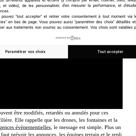
os différents appareils et écrans (y compris par email, courrier, SMS, télé
, et vidéo), de les personnaliser, d'en mesurer la performance, et d'étudi
nces.
pouvez "tout accepter" et retirer votre consentement à tout moment via l
kies" en bas de page
. Vous pouvez aussi "paramétrer des choix" détaillés e
ser aux traitements non soumis au consentement. Vos choix sont valables p
powered by
Paramétrer vos choix
Tout accepter
uvent être modifiés, retardés ou annulés pour ces
lière. Elle rappelle que les drones, les fontaines et la
gences évènementielles
, le message est simple. Plus un
l faut prévoir les annonces, les équipes terrain et le repli