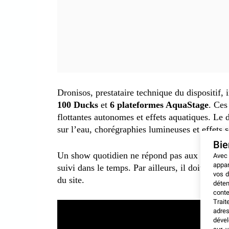
Dronisos, prestataire technique du dispositif,
100 Ducks
et
6 plateformes AquaStage
. Ces
flottantes autonomes et effets aquatiques. L
sur l’eau, chorégraphies lumineuses et effets 
Bi
Un show quotidien ne répond pas aux mêmes règ
Avec
appar
suivi dans le temps. Par ailleurs, il doit reste
vos d
du site.
déten
conte
Trait
adres
dével