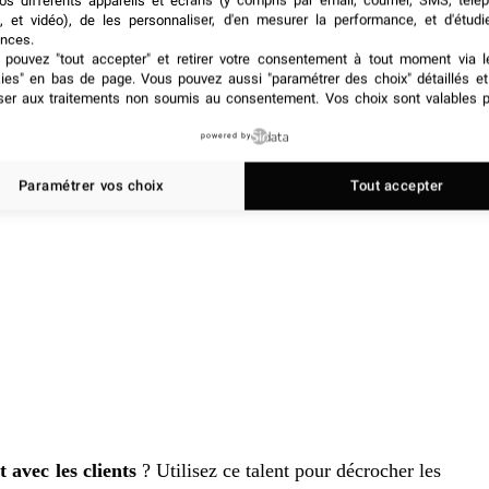
os différents appareils et écrans (y compris par email, courrier, SMS, télé
, et vidéo), de les personnaliser, d'en mesurer la performance, et d'étudi
nces.
pouvez "tout accepter" et retirer votre consentement à tout moment via l
kies" en bas de page
. Vous pouvez aussi "paramétrer des choix" détaillés e
ser aux traitements non soumis au consentement. Vos choix sont valables p
powered by
Paramétrer vos choix
Tout accepter
 avec les clients
? Utilisez ce talent pour décrocher les