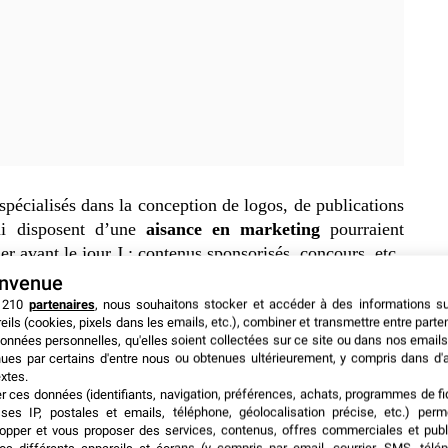
spécialisés dans la conception de logos, de publications
ui disposent d’une
aisance en marketing
pourraient
er avant le jour J : contenus sponsorisés, concours, etc.
envenue
 210
partenaires
, nous souhaitons stocker et accéder à des informations s
eils (cookies, pixels dans les emails, etc.), combiner et transmettre entre parte
onnées personnelles, qu'elles soient collectées sur ce site ou dans nos emails
ues par certains d'entre nous ou obtenues ultérieurement, y compris dans d'
xtes.
er ces données (identifiants, navigation, préférences, achats, programmes de fid
ses IP, postales et emails, téléphone, géolocalisation précise, etc.) per
opper et vous proposer des services, contenus, offres commerciales et publ