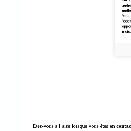
sur v
audio
audie
Vous 
"coo
oppo
mois.
Etes-vous à l’aise lorsque vous êtes
en contact