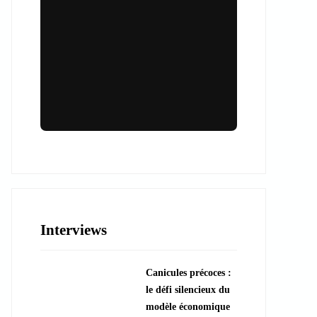
Lieux & animations pour des
événements inoubliables
Des espaces d'exception et des activités
uniques pour vos événements professionnels
ou particuliers.
Interviews
????️ Découvrir les lieux
Canicules précoces :
???? Explorer les animations
le défi silencieux du
modèle économique