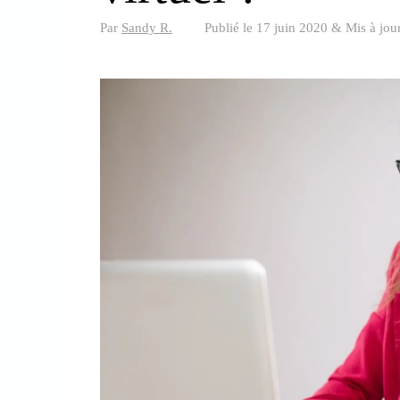
Par
Sandy R.
Publié le
17 juin 2020
&
Mis à jou