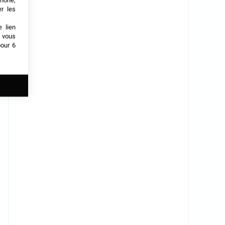
phone,
er les
e lien
t vous
our 6