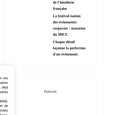
de l’hôtellerie
française
La festival-isation
des événements
corporate : mutation
du MICE
Chaque détail
façonne la perfection
d’un évènement
ur vos
naires
, déjà
autres
élité,
met de
icités