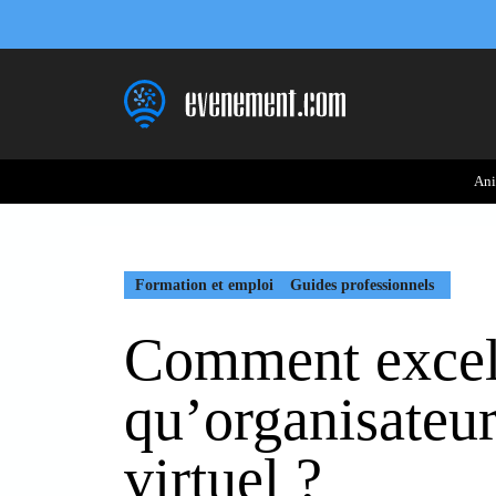
Aller
au
contenu
Ani
Formation et emploi
Guides professionnels
Comment excell
qu’organisateu
virtuel ?