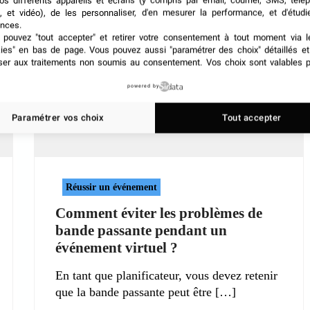
os différents appareils et écrans (y compris par email, courrier, SMS, télé
, et vidéo), de les personnaliser, d'en mesurer la performance, et d'étudi
nces.
pouvez "tout accepter" et retirer votre consentement à tout moment via l
kies" en bas de page
. Vous pouvez aussi "paramétrer des choix" détaillés e
ser aux traitements non soumis au consentement. Vos choix sont valables p
powered by
Paramétrer vos choix
Tout accepter
Réussir un événement
Comment éviter les problèmes de
bande passante pendant un
événement virtuel ?
En tant que planificateur, vous devez retenir
que la bande passante peut être