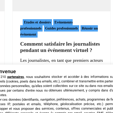
Etudes et dossiers
Evénements
professionnels
Guides professionnels
Réussir un
événement
Comment satisfaire les journalistes
pendant un événement virtuel ?
Les journalistes, en tant que premiers acteurs
des médias, figurent parmi les cibles
envenue
 210
partenaires
, nous souhaitons stocker et accéder à des informations s
6 septembre 2021
eils (cookies, pixels dans les emails, etc.), combiner et transmettre entre parte
onnées personnelles, qu'elles soient collectées sur ce site ou dans nos emails
ues par certains d'entre nous ou obtenues ultérieurement, y compris dans d'
xtes.
er ces données (identifiants, navigation, préférences, achats, programmes de fid
ses IP, postales et emails, téléphone, géolocalisation précise, etc.) per
opper et vous proposer des services, contenus, offres commerciales et publ