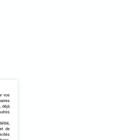
ur vos
naires
, déjà
autres
élité,
met de
icités