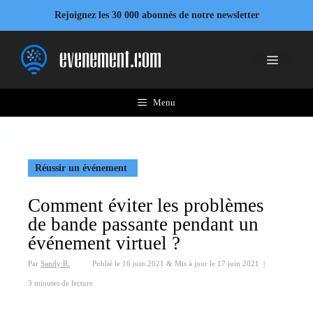
Aller
Rejoignez les 30 000 abonnés de notre newsletter
au
contenu
Menu
Menu
Réussir un événement
Comment éviter les problèmes
de bande passante pendant un
événement virtuel ?
Par
Sandy R.
Publié le
16 juin 2021
&
Mis à jour le
17 juin 2021
|
3 minutes de lecture