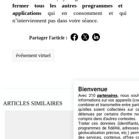
fermer tous les autres programmes et
applications
qui en consomment et qui
n’interviennent pas dans votre séance.
Partager l'article :
Facebook
Twitter
LinkedIn
événement virtuel
Bienvenue
Avec 210
partenaires
, nous sou
informations sur vos appareils (coo
ARTICLES SIMILAIRES
combiner et transmettre entre par
qu'elles soient collectées sur 
détenues par certains d'entre no
compris dans d'autres contextes.
Traiter ces données (identifiants
programmes de fidélité, adresses 
géolocalisation précise, etc.) per
des services, contenus, offres c