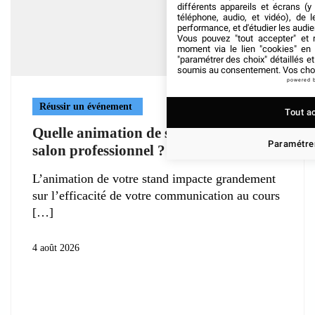
différents appareils et écrans (y
téléphone, audio, et vidéo), de l
performance, et d'étudier les audi
Vous pouvez "tout accepter" et r
moment via le lien "cookies" en
"paramétrer des choix" détaillés e
soumis au consentement. Vos choix
powered 
Réussir un événement
Tout a
Quelle animation de stand pendant un
Paramétrer
salon professionnel ?
L’animation de votre stand impacte grandement
sur l’efficacité de votre communication au cours
4 août 2026