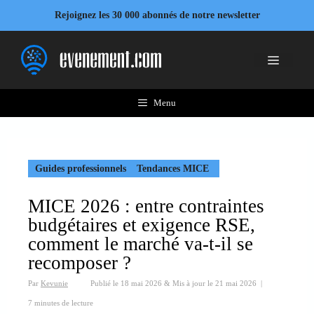
Aller
Rejoignez les 30 000 abonnés de notre newsletter
au
contenu
Menu
Menu
Guides professionnels
Tendances MICE
MICE 2026 : entre contraintes
budgétaires et exigence RSE,
comment le marché va-t-il se
recomposer ?
Par
Kevunie
Publié le
18 mai 2026
&
Mis à jour le
21 mai 2026
|
7 minutes de lecture