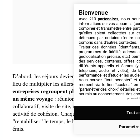
Bienvenue
Avec 210
partenaires
, nous sou
informations sur vos appareils (coo
combiner et transmettre entre par
qu'elles soient collectées sur 
détenues par certains d'entre no
compris dans d'autres contextes.
Traiter ces données (identifiants
programmes de fidélité, adresses 
géolocalisation précise, etc.) per
des services, contenus, offres c
différents appareils et écrans (y
téléphone, audio, et vidéo), de l
performance, et d'étudier les audi
D’abord, les séjours deviennent plus denses. Au
Vous pouvez "tout accepter" et r
lieu de multiplier les allers-retours,
les
moment via le lien "cookies" en
"paramétrer des choix" détaillés e
entreprises regroupent plusieurs objectifs dans
soumis au consentement. Vos choix
un même voyage
: réunion stratégique, atelier
powered 
collaboratif, visite de site, rendez-vous clients et
Tout a
activité de cohésion. Chaque déplacement doit
“rentabiliser” le temps, le budget… et le CO₂
Paramétrer
émis.