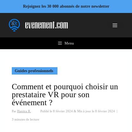
Aller
Rejoignez les 30 000 abonnés de notre newsletter
au
contenu
Menu
Menu
Guides professionnels
Comment et pourquoi choisir un
prestataire VR pour son
événement ?
Par
Hanitra R.
Publié le
8 février 2024
&
Mis à jour le
8 février 2024
|
3 minutes de lecture