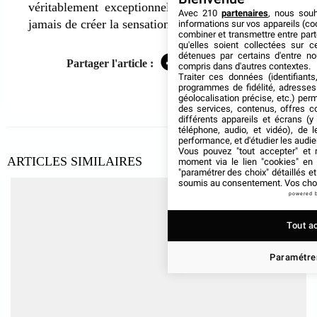
véritablement exceptionnel. C’est le moment ou
Avec 210
partenaires
, nous sou
jamais de créer la sensation !
informations sur vos appareils (coo
combiner et transmettre entre par
qu'elles soient collectées sur 
détenues par certains d'entre no
Partager l'article :
compris dans d'autres contextes.
Facebook
Twitter
LinkedIn
Traiter ces données (identifiants
programmes de fidélité, adresses 
géolocalisation précise, etc.) per
des services, contenus, offres c
différents appareils et écrans (y
téléphone, audio, et vidéo), de l
performance, et d'étudier les audi
Vous pouvez "tout accepter" et r
ARTICLES SIMILAIRES
moment via le lien "cookies" en
"paramétrer des choix" détaillés e
soumis au consentement. Vos choix
powered 
Tout a
Paramétrer