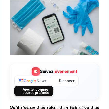
Suivez
Evenement
Discover
G
o
o
g
l
e
News
Ajouter comme
source préférée
Qu’il s’agisse d’un salon, d’un festival ou d’un