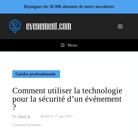
Aller
Rejoignez les 30 000 abonnés de notre newsletter
au
contenu
Menu
Menu
Guides professionnels
Comment utiliser la technologie
pour la sécurité d’un événement
?
Par
Sandy R.
Publié le
17 mai 2021
|
2 minutes de lecture