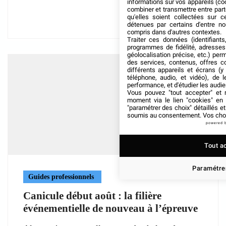
informations sur vos appareils (coo
combiner et transmettre entre par
qu'elles soient collectées sur 
détenues par certains d'entre no
compris dans d'autres contextes.
Traiter ces données (identifiants
programmes de fidélité, adresses 
géolocalisation précise, etc.) per
des services, contenus, offres c
différents appareils et écrans (y
téléphone, audio, et vidéo), de l
performance, et d'étudier les audi
Vous pouvez "tout accepter" et r
moment via le lien "cookies" en
"paramétrer des choix" détaillés e
soumis au consentement. Vos choix
powered 
Tout a
Paramétrer
Guides professionnels
Canicule début août : la filière
événementielle de nouveau à l’épreuve