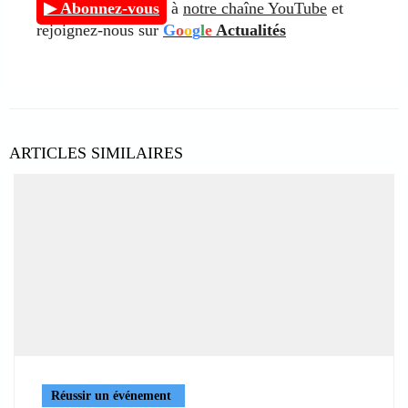
▶ Abonnez-vous
à
notre chaîne YouTube
et
rejoignez-nous sur
G
o
o
g
l
e
Actualités
ARTICLES SIMILAIRES
Réussir un événement