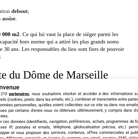
ation
debout
,
n
assise
.
9 000 m2
. Ce qui lui vaut la place de siéger parmi les
capacité hors norme qui a attiré les plus grands noms
e 30 ans. Les responsables du lieu sont fiers de pouvoir
.
te du Dôme de Marseille
envenue
 une technologie à la hauteur ? Le Dôme de Marseille
 210
partenaires
, nous souhaitons stocker et accéder à des informations s
ir le succès de tout type de manifestation. Citons par
eils (cookies, pixels dans les emails, etc.), combiner et transmettre entre parte
onnées personnelles, qu'elles soient collectées sur ce site ou dans nos emails
crans géants ou encore la climatisation puissante.
ues par certains d'entre nous ou obtenues ultérieurement, y compris dans d'
xtes.
es
, les organisateurs peuvent donner vie à leurs
projets
er ces données (identifiants, navigation, préférences, achats, programmes de fid
ses IP, postales et emails, téléphone, géolocalisation précise, etc.) per
 effet, l’expertise mise à disposition permet de
opper et vous proposer des services, contenus, offres commerciales et publ
le expérience immersive.