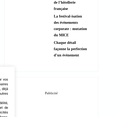
de l’hôtellerie
française
La festival-isation
des événements
corporate : mutation
du MICE
Chaque détail
façonne la perfection
d’un évènement
ur vos
naires
, déjà
autres
élité,
met de
icités