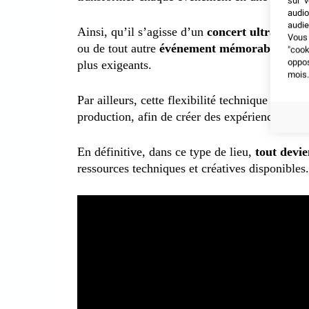
sur v
audio
audie
Ainsi, qu’il s’agisse d’un
concert ultra-visue
Vous 
ou de tout autre
événement mémorable
, les 
"coo
oppo
plus exigeants.
mois.
Par ailleurs, cette flexibilité technique permet
production, afin de créer des expériences uniq
En définitive, dans ce type de lieu,
tout devie
ressources techniques et créatives disponibles.