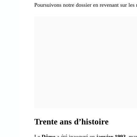
Poursuivons notre dossier en revenant sur le
Trente ans d’histoire
Le
Dôme
a été inauguré en
janvier 1993
, ma