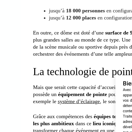
jusqu’à
18 000 personnes
en configur
jusqu’à
12 000 places
en configuratio
En outre, ce dôme est doté d’une
surface de 
plus grandes salles au monde de ce type. Une 
de la scène musicale ou sportive depuis près d
orchestrer des événements d’une telle ampleur
La technologie de poin
Bi
Mais que serait cette capacité d’accueil sans
Avec
possède un
équipement de pointe
pour garant
appar
vos d
exemple le
système d’éclairage
, le son, les é
déten
conte
Grâce aux compétences des
équipes techniqu
Trait
adres
les plus ambitieux
dans ce
lieu iconique
. En
dével
transformer chaque événement en une véritab