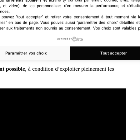
os différents appareils et écrans (y compris par email, courrier, SMS, télé
, et vidéo), de les personnaliser, d'en mesurer la performance, et d'étudi
nces.
l
, d’une
compétition sportive retransmise en direct
pouvez "tout accepter" et retirer votre consentement à tout moment via l
possibilités sont nombreuses et adaptées aux formats les
kies" en bas de page
. Vous pouvez aussi "paramétrer des choix" détaillés e
ser aux traitements non soumis au consentement. Vos choix sont valables p
powered by
 de repousser les limites de la scénographie et de la
ues pour le public.
Paramétrer vos choix
Tout accepter
nt possible
, à condition d’exploiter pleinement les