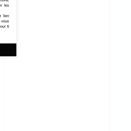
phone,
er les
e lien
t vous
our 6