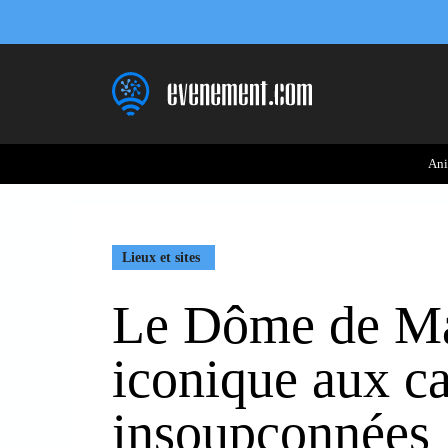
Aller
au
contenu
Ani
Lieux et sites
Le Dôme de Mar
iconique aux ca
insoupçonnées