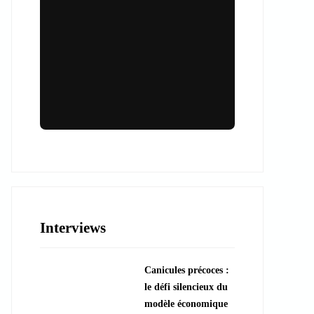
Lieux & animations pour des
événements inoubliables
Des espaces d'exception et des activités
uniques pour vos événements professionnels
ou particuliers.
Interviews
????️ Découvrir les lieux
Canicules précoces :
???? Explorer les animations
le défi silencieux du
modèle économique