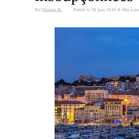
Par
Hanitra R.
Publié le
30 juin 2026
&
Mis à jo