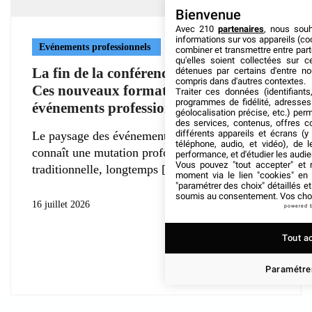
Bienvenue
Avec 210
partenaires
, nous sou
informations sur vos appareils (coo
Evénements professionnels
combiner et transmettre entre par
qu'elles soient collectées sur 
La fin de la conférence traditionnelle ?
détenues par certains d'entre no
compris dans d'autres contextes.
Ces nouveaux formats réinventent les
Traiter ces données (identifiants
programmes de fidélité, adresses 
événements professionnels
géolocalisation précise, etc.) per
des services, contenus, offres c
différents appareils et écrans (y
Le paysage des événements professionnels
téléphone, audio, et vidéo), de l
connaît une mutation profonde. La conférence
performance, et d'étudier les audi
Vous pouvez "tout accepter" et r
traditionnelle, longtemps
moment via le lien "cookies" en
"paramétrer des choix" détaillés e
soumis au consentement. Vos choix
16 juillet 2026
powered 
Tout a
Paramétrer