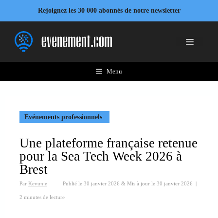
Aller
Rejoignez les 30 000 abonnés de notre newsletter
au
contenu
Menu
Menu
Evénements professionnels
Une plateforme française retenue
pour la Sea Tech Week 2026 à
Brest
Par
Kevunie
Publié le
30 janvier 2026
&
Mis à jour le
30 janvier 2026
|
2 minutes de lecture