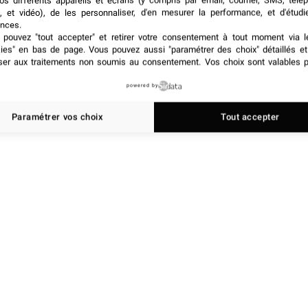
os différents appareils et écrans (y compris par email, courrier, SMS, télé
, et vidéo), de les personnaliser, d'en mesurer la performance, et d'étudi
s mondiaux » (chacun sélectionné par 19 pour cent des
nces.
ises dans toutes les régions, à l’exception du Moyen-
pouvez "tout accepter" et retirer votre consentement à tout moment via l
on de leur chiffre d’affaires brut pour les deux moitiés
kies" en bas de page
. Vous pouvez aussi "paramétrer des choix" détaillés e
ser aux traitements non soumis au consentement. Vos choix sont valables p
remier semestre de 2019 semble être plus faible que les
powered by
Paramétrer vos choix
Tout accepter