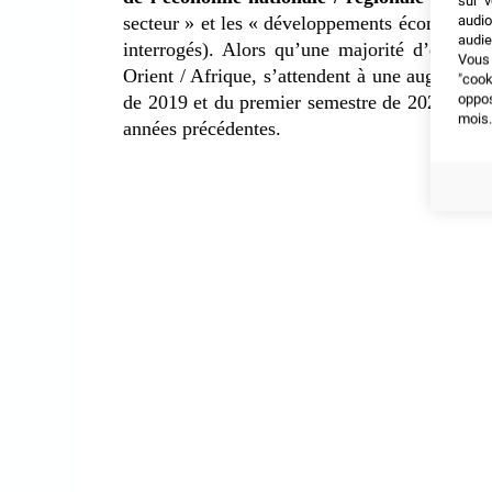
sur v
audio
secteur » et les « développements économique
audie
interrogés). Alors qu’une majorité d’entrepr
Vous 
Orient / Afrique, s’attendent à une augmentati
"coo
oppo
de 2019 et du premier semestre de 2020, le p
mois.
années précédentes.