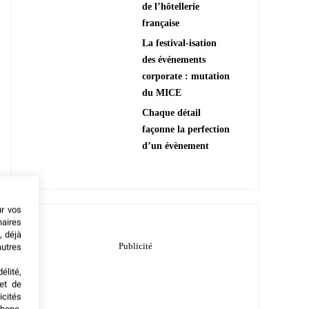
de l’hôtellerie
française
La festival-isation
des événements
corporate : mutation
du MICE
Chaque détail
façonne la perfection
d’un évènement
ur vos
naires
, déjà
autres
élité,
met de
icités