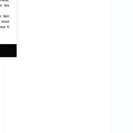
phone,
er les
e lien
t vous
our 6