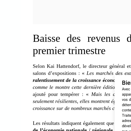
Baisse des revenus d
premier trimestre
Selon Kai Hattendorf, le directeur général et
salons d’expositions : «
Les marchés des exp
ralentissement de la croissance économique 
Bi
comme le montre cette dernière édition de 
Avec
ajouté pour tempérer : «
Mais les données
appar
vos d
seulement résilientes, elles montrent égaleme
déten
croissance sur de nombreux marchés clés dan
conte
Trait
adres
Les résultats indiquent également que
le pri
dével
de l’économie nationale / régionale »
selon