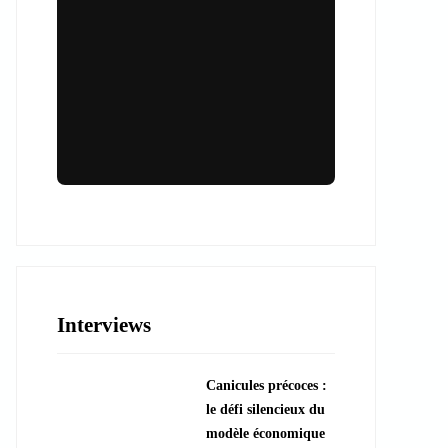
Lieux & animations pour des
événements inoubliables
Des espaces d'exception et des activités
uniques pour vos événements professionnels
ou particuliers.
Interviews
????️ Découvrir les lieux
Canicules précoces :
???? Explorer les animations
le défi silencieux du
modèle économique