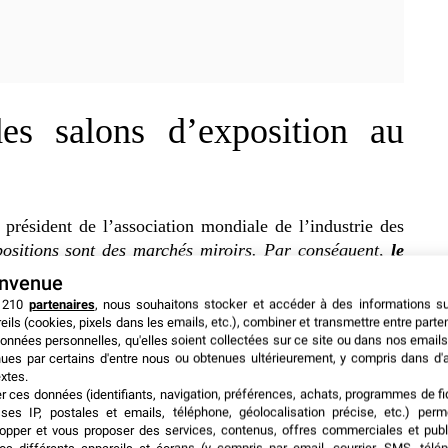
es salons d’exposition au
 président de l’association mondiale de l’industrie des
ositions sont des marchés miroirs. Par conséquent,
le
mondiale affecte également le secteur des expositions
,
envenue
notre Baromètre UFI Global
». Le responsable a ensuite
 210
partenaires
, nous souhaitons stocker et accéder à des informations s
 prouvent également que les expositions ne sont pas
eils (cookies, pixels dans les emails, etc.), combiner et transmettre entre parte
onnées personnelles, qu'elles soient collectées sur ce site ou dans nos emails
nt une performance toujours forte et des opportunités de
ues par certains d'entre nous ou obtenues ultérieurement, y compris dans d'
s le monde
».
xtes.
er ces données (identifiants, navigation, préférences, achats, programmes de fid
ses IP, postales et emails, téléphone, géolocalisation précise, etc.) per
ncipal problème commercial du secteur reste « l’état
opper et vous proposer des services, contenus, offres commerciales et publ
 24 % des sondés, devant « la concurrence au sein du