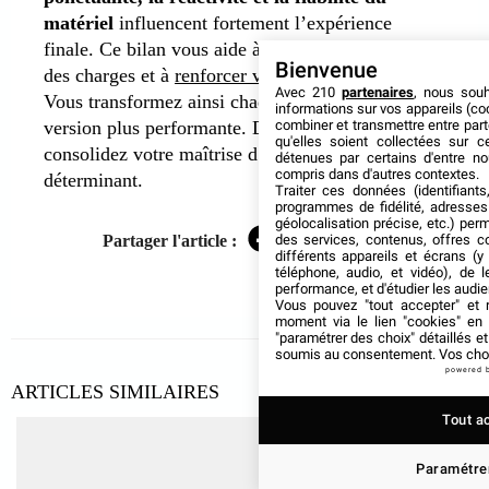
matériel
influencent fortement l’expérience
finale. Ce bilan vous aide à améliorer votre cahier
Bienvenue
des charges et à
renforcer votre gestion logistique
.
Avec 210
partenaires
, nous sou
Vous transformez ainsi chaque édition en une
informations sur vos appareils (coo
combiner et transmettre entre par
version plus performante. De plus, vous
qu'elles soient collectées sur 
consolidez votre maîtrise d’un volet souvent
détenues par certains d'entre no
compris dans d'autres contextes.
déterminant.
Traiter ces données (identifiants
programmes de fidélité, adresses 
géolocalisation précise, etc.) per
des services, contenus, offres c
Partager l'article :
Facebook
Twitter
LinkedIn
différents appareils et écrans (y
téléphone, audio, et vidéo), de l
performance, et d'étudier les audi
Vous pouvez "tout accepter" et r
moment via le lien "cookies" en
"paramétrer des choix" détaillés e
soumis au consentement. Vos choix
powered 
ARTICLES SIMILAIRES
Tout a
Paramétrer