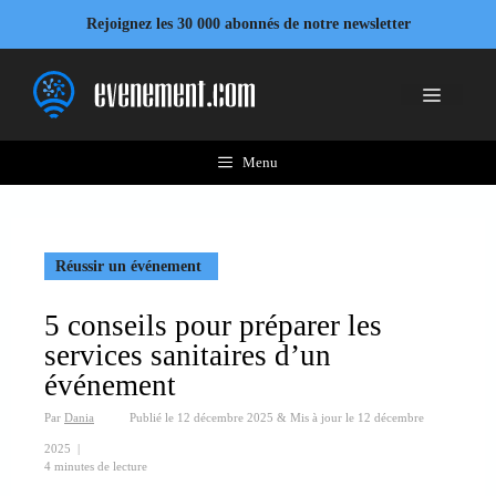
Aller
Rejoignez les 30 000 abonnés de notre newsletter
au
contenu
Menu
Menu
Réussir un événement
5 conseils pour préparer les
services sanitaires d’un
événement
Par
Dania
Publié le
12 décembre 2025
&
Mis à jour le
12 décembre
2025
|
4 minutes de lecture