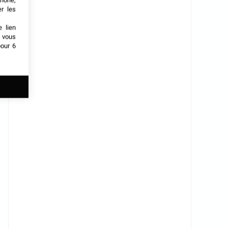
phone,
er les
e lien
t vous
our 6