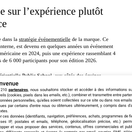
 sur l’expérience plutôt
ce
e dans la
stratégie événementielle
de la marque. Ce
nterne, est devenu en quelques années un événement
américaine en 2024, puis une expérience rassemblant 4
 de 6 000 participants pour son édition 2026.
rientielle Public School, aux côtés des équipes
ment de faire “plus grand”. Le dispositif voulait
envenue
éel :
rendre la création plus simple, plus collective,
 210
partenaires
, nous souhaitons stocker et accéder à des informations s
eils (cookies, pixels dans les emails, etc.), combiner et transmettre entre parte
onnées personnelles, qu'elles soient collectées sur ce site ou dans nos emails
ues par certains d'entre nous ou obtenues ultérieurement, y compris dans d'
xtes.
ct Playground”, soit un terrain de jeu produit grandeur
er ces données (identifiants, navigation, préférences, achats, programmes de fid
s un portail vers l’univers Canva. Une fois à
ses IP, postales et emails, téléphone, géolocalisation précise, etc.) per
venaient des installations à manipuler, explorer ou
opper et vous proposer des services, contenus, offres commerciales et publ