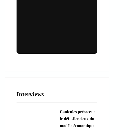
Lieux & animations pour des
événements inoubliables
Des espaces d'exception et des activités
uniques pour vos événements professionnels
ou particuliers.
Interviews
????️ Découvrir les lieux
Canicules précoces :
???? Explorer les animations
le défi silencieux du
modèle économique