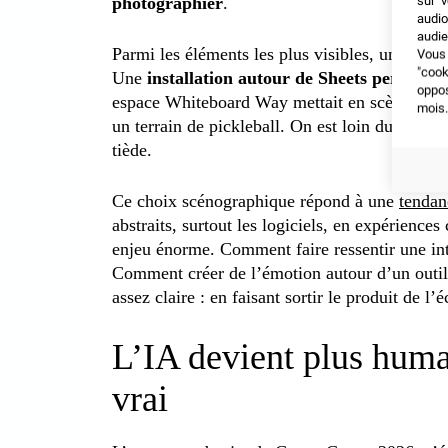
sur v
photographier
.
audio
audie
Parmi les éléments les plus visibles, un grand
Vous 
"coo
Une
installation autour de Sheets permettait
oppo
espace Whiteboard Way mettait en scène la col
mois.
un terrain de pickleball. On est loin du stand
tiède.
Ce choix scénographique répond à une
tendan
abstraits, surtout les logiciels, en expérience
enjeu énorme. Comment faire ressentir une in
Comment créer de l’émotion autour d’un outil
assez claire : en faisant sortir le produit de l’é
L’IA devient plus humai
vrai