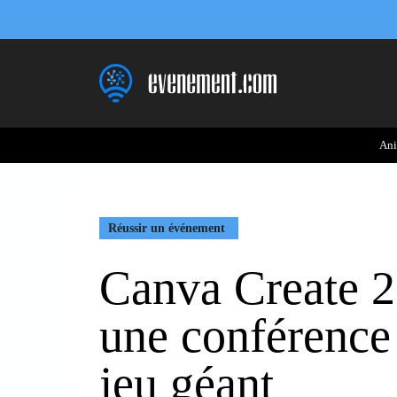
Aller
au
contenu
Ani
Réussir un événement
Canva Create 2
une conférence 
jeu géant