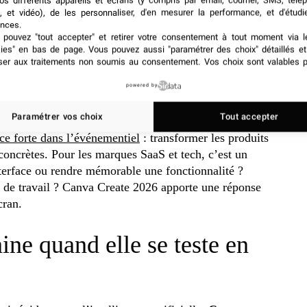
os différents appareils et écrans (y compris par email, courrier, SMS, télé
, et vidéo), de les personnaliser, d'en mesurer la performance, et d'étudi
nces.
 toboggan coloré représentait la suite visuelle de Canva.
pouvez "tout accepter" et retirer votre consentement à tout moment via l
kies" en bas de page
. Vous pouvez aussi "paramétrer des choix" détaillés e
 de jouer avec les formats visuels et textuels
. Un
ser aux traitements non soumis au consentement. Vos choix sont valables p
laboration avec des post-it géants, des jeux et même
 corporate avec trois kakémonos, deux écrans et un café
powered by
Paramétrer vos choix
Tout accepter
ce forte dans l’événementiel
: transformer les produits
s concrètes. Pour les marques SaaS et tech, c’est un
terface ou rendre mémorable une fonctionnalité ?
 de travail ? Canva Create 2026 apporte une réponse
cran.
ne quand elle se teste en