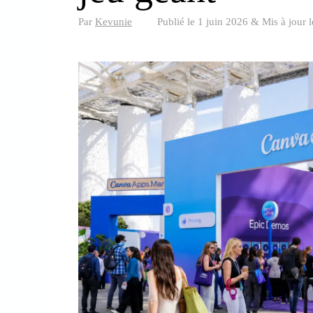
Par
Kevunie
Publié le
1 juin 2026
&
Mis à jour 