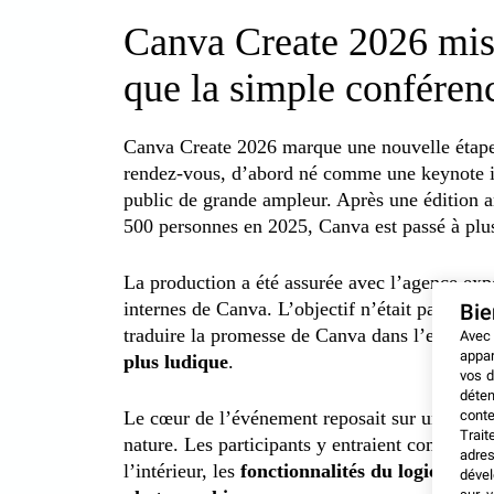
Canva Create 2026 mise
que la simple conféren
Canva Create 2026 marque une nouvelle étap
rendez-vous, d’abord né comme une keynote i
public de grande ampleur. Après une édition 
500 personnes en 2025, Canva est passé à plus
La production a été assurée avec l’agence expé
internes de Canva. L’objectif n’était pas seule
Bi
traduire la promesse de Canva dans l’espace r
Avec
appar
plus ludique
.
vos d
déten
conte
Le cœur de l’événement reposait sur un “Produ
Trait
nature. Les participants y entraient comme dan
adres
l’intérieur, les
fonctionnalités du logiciel de
dével