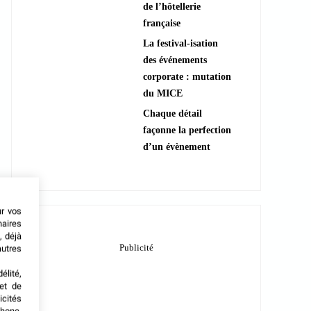
de l’hôtellerie
française
La festival-isation
des événements
corporate : mutation
du MICE
Chaque détail
façonne la perfection
d’un évènement
ur vos
naires
, déjà
autres
élité,
met de
icités