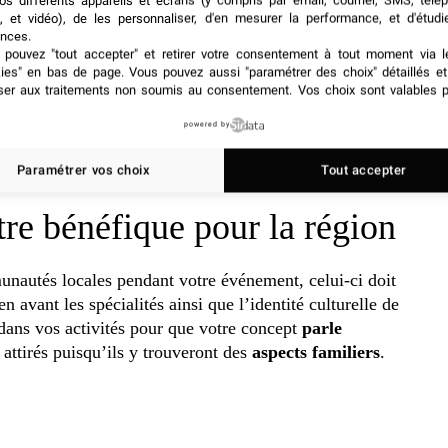
os différents appareils et écrans (y compris par email, courrier, SMS, télé
, et vidéo), de les personnaliser, d'en mesurer la performance, et d'étudi
nces.
pouvez "tout accepter" et retirer votre consentement à tout moment via l
kies" en bas de page
. Vous pouvez aussi "paramétrer des choix" détaillés e
ser aux traitements non soumis au consentement. Vos choix sont valables p
ocoles de diplomatie culturelle
. Prenez le temps de
e la communauté. Que faut-il éviter ? Quels termes,
powered by
t être offensants ? N’hésitez pas à demander de l’aide
e de travers par inadvertance ou par ignorance.
Paramétrer vos choix
Tout accepter
tre bénéfique pour la région
autés locales pendant votre événement, celui-ci doit
en avant les spécialités ainsi que l’identité culturelle de
s dans vos activités pour que votre concept
parle
s attirés puisqu’ils y trouveront des
aspects familiers
.