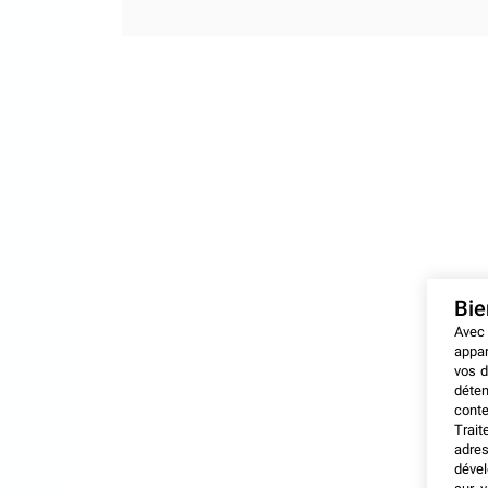
Bi
Avec
appar
vos d
déten
conte
Trait
adres
dével