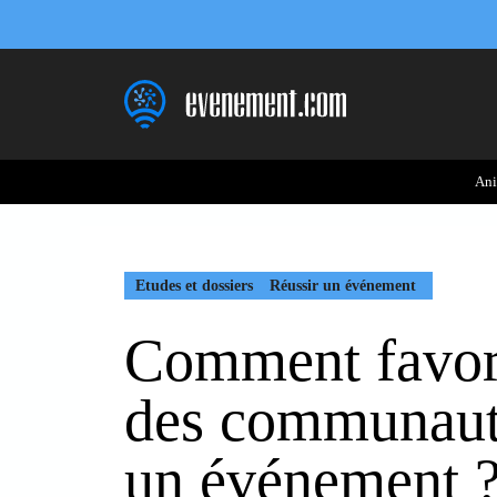
Aller
au
contenu
Ani
Etudes et dossiers
Réussir un événement
Comment favor
des communauté
un événement 