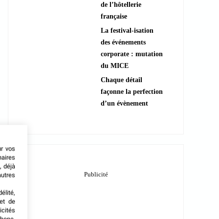
de l’hôtellerie
française
La festival-isation
des événements
corporate : mutation
du MICE
Chaque détail
façonne la perfection
d’un évènement
ur vos
naires
, déjà
autres
élité,
met de
icités