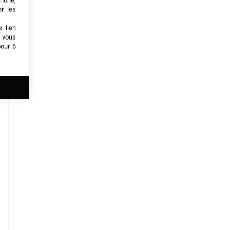
phone,
er les
e lien
t vous
our 6