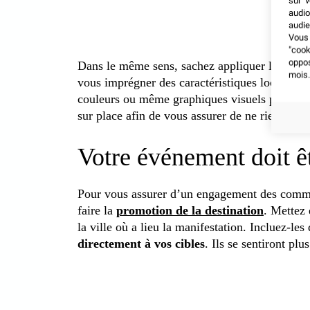
sur v
audio
audie
Vous 
"coo
oppo
Dans le même sens, sachez appliquer les
prot
mois.
vous imprégner des caractéristiques locales d
couleurs ou même graphiques visuels pourraien
sur place afin de vous assurer de ne rien fair
Votre événement doit ê
Pour vous assurer d’un engagement des commun
faire la
promotion de la destination
. Mettez 
la ville où a lieu la manifestation. Incluez-le
directement à vos cibles
. Ils se sentiront plu