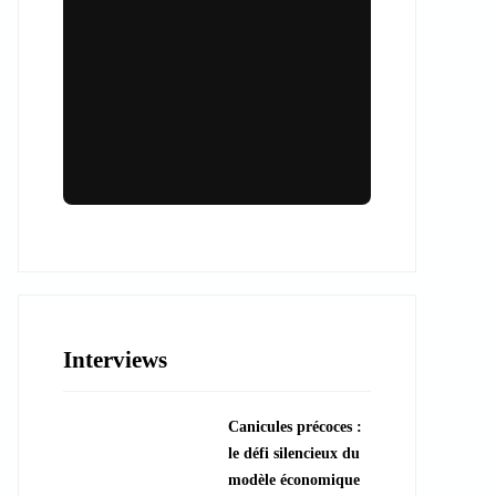
Lieux & animations pour des
événements inoubliables
Des espaces d'exception et des activités
uniques pour vos événements professionnels
ou particuliers.
Interviews
????️ Découvrir les lieux
Canicules précoces :
???? Explorer les animations
le défi silencieux du
modèle économique