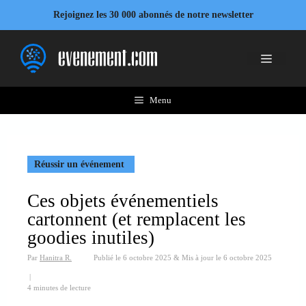
Aller
Rejoignez les 30 000 abonnés de notre newsletter
au
contenu
Menu
Menu
Réussir un événement
Ces objets événementiels
cartonnent (et remplacent les
goodies inutiles)
Par
Hanitra R.
Publié le
6 octobre 2025
&
Mis à jour le
6 octobre 2025
|
4 minutes de lecture