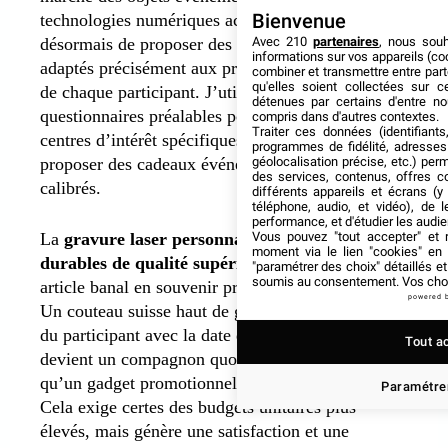
technologies numériques actuelles permettent
Bienvenue
désormais de proposer des articles uniques
Avec 210
partenaires
, nous sou
informations sur vos appareils (coo
adaptés précisément aux préférences individuelles
combiner et transmettre entre par
qu'elles soient collectées sur 
de chaque participant. J’utilise fréquemment des
détenues par certains d'entre no
questionnaires préalables pour identifier les
compris dans d'autres contextes.
Traiter ces données (identifiants
centres d’intérêt spécifiques de vos invités et leur
programmes de fidélité, adresses 
proposer des cadeaux événementiels parfaitement
géolocalisation précise, etc.) per
des services, contenus, offres c
calibrés.
différents appareils et écrans (y
téléphone, audio, et vidéo), de l
performance, et d'étudier les audi
La
gravure laser personnalisée sur des objets
Vous pouvez "tout accepter" et r
moment via le lien "cookies" en
durables de qualité supérieure t
ransforme un
"paramétrer des choix" détaillés e
soumis au consentement. Vos choix
article banal en souvenir précieux chargé de sens.
powered 
Un couteau suisse haut de gamme gravé au nom
du participant avec la date de votre événement
Tout a
devient un compagnon quotidien valorisé plutôt
qu’un gadget promotionnel rapidement oublié.
Paramétrer
Cela exige certes des budgets unitaires plus
élevés, mais génère une satisfaction et une