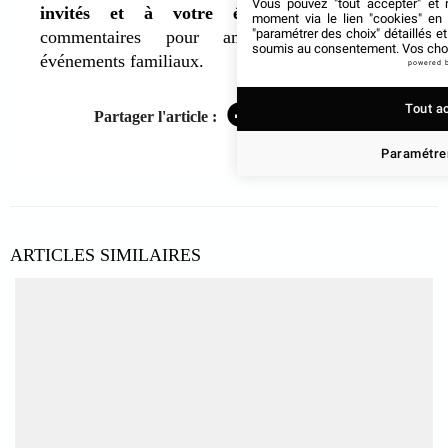
Vous pouvez "tout accepter" et r
invités et à votre équipe
. Utilisez ces
moment via le lien "cookies" en
"paramétrer des choix" détaillés e
commentaires pour améliorer vos futurs
soumis au consentement. Vos choix
événements familiaux.
powered 
Tout a
Partager l'article :
Facebook
Twitter
LinkedIn
Paramétrer
ARTICLES SIMILAIRES