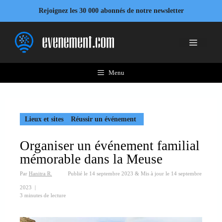
Aller
Rejoignez les 30 000 abonnés de notre newsletter
au
contenu
Menu
Menu
Lieux et sites
Réussir un événement
Organiser un événement familial
mémorable dans la Meuse
Par
Hanitra R.
Publié le
14 septembre 2023
&
Mis à jour le
14 septembre
2023
|
3 minutes de lecture