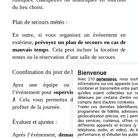
du lieu choisi.
Plan de secours météo :
En outre, si vous organisez un événement en
extérieur,
prévoyez un plan de secours en cas de
mauvais temps
. Cela peut inclure la location de
tentes ou la réservation d’une salle de secours.
Coordination du jour de l’événement :
Bienvenue
Avec 210
partenaires
, nous sou
informations sur vos appareils (coo
Ayez une équipe ou un coordinateur de
combiner et transmettre entre par
l’événement pour
superviser les activités le jour
qu'elles soient collectées sur 
détenues par certains d'entre no
J
. Cela vous permettra de vous détendre et de
compris dans d'autres contextes.
profiter de la journée.
Traiter ces données (identifiants
programmes de fidélité, adresses 
géolocalisation précise, etc.) per
des services, contenus, offres c
Évaluez et ajustez :
différents appareils et écrans (y
téléphone, audio, et vidéo), de l
Après l’événement,
demandez des retours à vos
performance, et d'étudier les audi