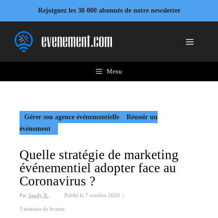
Aller
Rejoignez les 30 000 abonnés de notre newsletter
au
contenu
Menu
Menu
Gérer son agence événementielle
Réussir un
événement
Quelle stratégie de marketing
événementiel adopter face au
Coronavirus ?
Par
Sandy R.
Publié le
7 octobre 2020
|
3 minutes de lecture