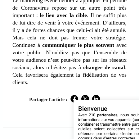
Le marketing événementiel à appliquer en période
de Coronavirus repose sur un autre point très
important :
le lien avec la cible
. Il ne suffit plus
de lui dire de venir à votre événement. D’ailleurs,
il y a de fortes chances que celui-ci ait été annulé.
Mais cela ne doit pas freiner votre stratégie.
Continuez à
communiquer le plus souvent
avec
votre public. N’oubliez pas que l’ensemble de
votre audience n’est peut-être pas sur les réseaux
sociaux, alors n’hésitez pas à
changer de canal
.
Cela favorisera également la fidélisation de vos
clients.
Partager l'article :
Facebook
Twitter
LinkedIn
Bienvenue
Avec 210
partenaires
, nous sou
informations sur vos appareils (coo
combiner et transmettre entre par
qu'elles soient collectées sur 
détenues par certains d'entre no
compris dans d'autres contextes.