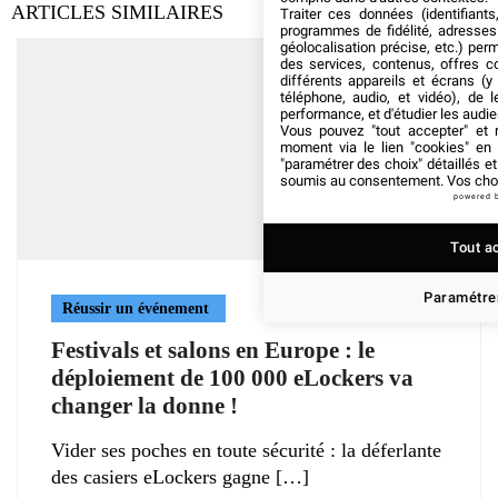
ARTICLES SIMILAIRES
Traiter ces données (identifiants
programmes de fidélité, adresses 
géolocalisation précise, etc.) per
des services, contenus, offres c
différents appareils et écrans (y
téléphone, audio, et vidéo), de l
performance, et d'étudier les audi
Vous pouvez "tout accepter" et r
moment via le lien "cookies" en
"paramétrer des choix" détaillés e
soumis au consentement. Vos choix
powered 
Tout a
Paramétrer
Réussir un événement
Festivals et salons en Europe : le
déploiement de 100 000 eLockers va
changer la donne !
Vider ses poches en toute sécurité : la déferlante
des casiers eLockers gagne