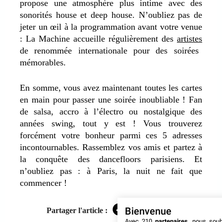
propose une atmosphère plus intime avec des
sonorités house et deep house.
N’oubliez pas de
jeter un œil à la programmation avant votre venue
: La Machine accueille régulièrement des
artistes
de renommée internationale pour des soirées
mémorables.
En somme, vous avez maintenant toutes les cartes
en main pour passer une soirée inoubliable ! Fan
de salsa, accro à l’électro ou nostalgique des
années swing, tout y est ! Vous trouverez
forcément votre bonheur parmi ces 5 adresses
incontournables. Rassemblez vos amis et partez à
la conquête des dancefloors parisiens. Et
n’oubliez pas : à Paris, la nuit ne fait que
commencer !
Bienvenue
Partager l'article :
Facebook
Twitter
LinkedIn
Avec 210
partenaires
, nous sou