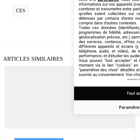
informations sur vos appareils (coo
combiner et transmettre entre par
CES
qu'elles soient collectées sur 
détenues par certains d'entre no
compris dans d'autres contextes.
Traiter ces données (identifiants
programmes de fidélité, adresses 
géolocalisation précise, etc.) per
des services, contenus, offres c
différents appareils et écrans (y
téléphone, audio, et vidéo), de l
performance, et d'étudier les audi
ARTICLES SIMILAIRES
Vous pouvez "tout accepter" et r
moment via le lien "cookies" en
"paramétrer des choix" détaillés e
soumis au consentement. Vos choix
powered 
Tout a
Paramétrer