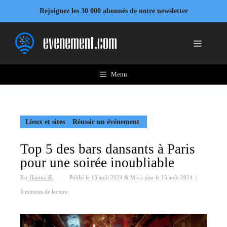
Aller
Rejoignez les 30 000 abonnés de notre newsletter
au
contenu
Menu
Menu
Lieux et sites
Réussir un événement
Top 5 des bars dansants à Paris
pour une soirée inoubliable
Par
Hanitra R.
Publié le
13 août 2024
&
Mis à jour le
15 août 2024
|
3 minutes de lecture