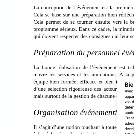
La conception de l’événement est la première
Cela se base sur une préparation bien réfléch
Cela permet de se tourner ensuite vers la bu
programme sérieux. Dans ce cadre, la minutie
qui doivent respecter des consignes qui leur s
Préparation du personnel évé
La bonne réalisation de l’événement est tr
œuvre les services et les animations. À la 
équipe bien formée, efficace et bien impliqu
Bi
d’une sélection rigoureuse des acteurs et des
Avec
mais surtout de la gestion de chacune de leur 
appar
vos d
déten
Organisation événementielle
conte
Trait
adres
Il s’agit d’une notion touchant à toutes les ét
dével