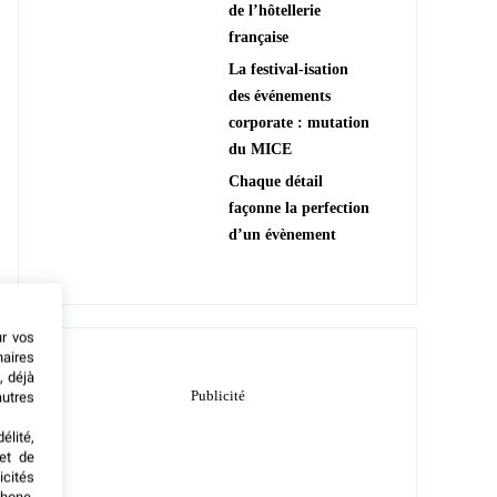
de l’hôtellerie
française
La festival-isation
des événements
corporate : mutation
du MICE
Chaque détail
façonne la perfection
d’un évènement
ur vos
naires
, déjà
autres
élité,
met de
icités