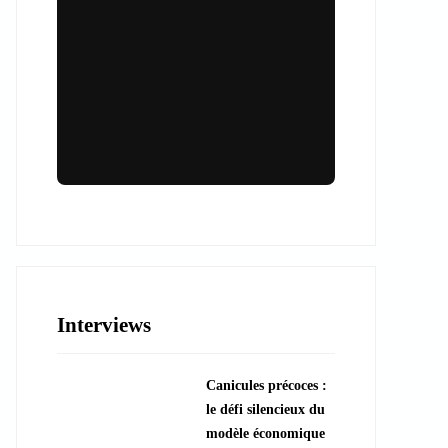
Lieux & animations pour des
événements inoubliables
Des espaces d'exception et des activités
uniques pour vos événements professionnels
ou particuliers.
Interviews
????️ Découvrir les lieux
Canicules précoces :
???? Explorer les animations
le défi silencieux du
modèle économique