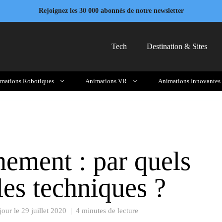
Rejoignez les 30 000 abonnés de notre newsletter
Tech
Destination & Sites
mations Robotiques
Animations VR
Animations Innovantes
ement : par quels
es techniques ?
jour le
29 juillet 2020
|
4 minutes de lecture