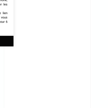
phone,
er les
e lien
t vous
our 6