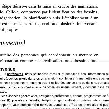
 étape décisive dans la mise en œuvre des animations.
ie. Celle-ci commence par l’identification des besoins.
dgétisation, la planification puis l’établissement d’un
 est de mise, surtout quand on a plusieurs intervenants
ont propres.
nementiel
ibutaire des personnes qui coordonnent ou mettent en
préparation comme à la réalisation, on a besoin d’une
ée, en vue d’obtenir le résultat escompté. Cela découle
envenue
 prestataires, de leur préparation physique et mentale,
 210
partenaires
, nous souhaitons stocker et accéder à des informations s
action.
eils (cookies, pixels dans les emails, etc.), combiner et transmettre entre parte
onnées personnelles, qu'elles soient collectées sur ce site ou dans nos emails
ues par certains d'entre nous ou obtenues ultérieurement, y compris dans d'
xtes.
er ces données (identifiants, navigation, préférences, achats, programmes de fid
ses IP, postales et emails, téléphone, géolocalisation précise, etc.) per
apes concrètes de l’événement, allant de la planification
opper et vous proposer des services, contenus, offres commerciales et publ