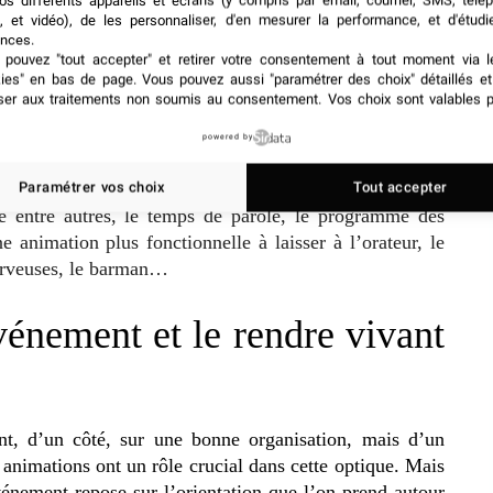
on nombre d’aspects, mais le pivot, c’est le respect du
os différents appareils et écrans (y compris par email, courrier, SMS, télé
, et vidéo), de les personnaliser, d'en mesurer la performance, et d'étudi
r chacun. Car, notamment, animer et coordonner un
nces.
re en cours de la mise en œuvre.
pouvez "tout accepter" et retirer votre consentement à tout moment via l
kies" en bas de page
. Vous pouvez aussi "paramétrer des choix" détaillés e
ser aux traitements non soumis au consentement. Vos choix sont valables p
 pour l’entretien de l’assistance, des participants, du
rs, des chanteurs, des clowns, ainsi de suite. Il s’agit
powered by
 originale, ou bien édifiante à chacun.
 en sorte que chaque élément de l’événement fonctionne
Paramétrer vos choix
Tout accepter
e entre autres, le temps de parole, le programme des
e animation plus fonctionnelle à laisser à l’orateur, le
serveuses, le barman…
nement et le rendre vivant
nt, d’un côté, sur une bonne organisation, mais d’un
s animations ont un rôle crucial dans cette optique. Mais
vénement repose sur l’orientation que l’on prend autour