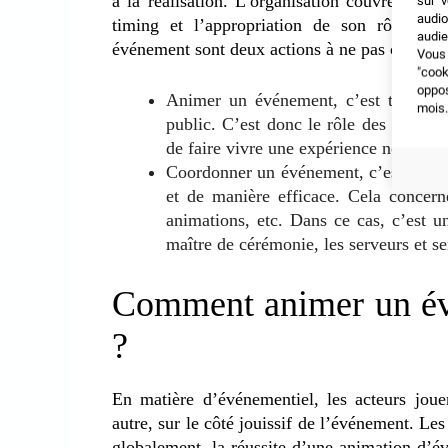
à la réalisation. L’organisation couvre un b
sur v
audio
timing et l’appropriation de son rôle pa
audie
événement sont deux actions à ne pas confond
Vous 
"coo
oppo
Animer un événement, c’est travailler
mois.
public. C’est donc le rôle des animateu
de faire vivre une expérience nouvelle,
Coordonner un événement, c’est faire
et de manière efficace. Cela concern
animations, etc. Dans ce cas, c’est un
maître de cérémonie, les serveurs et 
Comment animer un évé
?
En matière d’événementiel, les acteurs joue
autre, sur le côté jouissif de l’événement. Le
globalement, la réussite d’une animation d’é