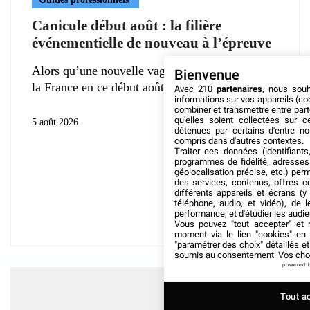
Canicule début août : la filière
événementielle de nouveau à l’épreuve
Alors qu’une nouvelle vague de chaleur frappe
Bienvenue
la France en ce début août
Avec 210
partenaires
, nous sou
informations sur vos appareils (coo
combiner et transmettre entre par
qu'elles soient collectées sur 
5 août 2026
détenues par certains d'entre no
compris dans d'autres contextes.
Traiter ces données (identifiants
programmes de fidélité, adresses 
géolocalisation précise, etc.) per
des services, contenus, offres c
différents appareils et écrans (y
téléphone, audio, et vidéo), de l
performance, et d'étudier les audi
Vous pouvez "tout accepter" et r
moment via le lien "cookies" en
"paramétrer des choix" détaillés e
soumis au consentement. Vos choix
powered 
Tout a