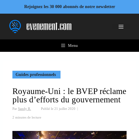
Aller
Rejoignez les 30 000 abonnés de notre newsletter
au
contenu
Menu
Menu
Guides professionnels
Royaume-Uni : le BVEP réclame
plus d’efforts du gouvernement
Par
Sandy R.
Publié le
21 juillet 2020
|
2 minutes de lecture