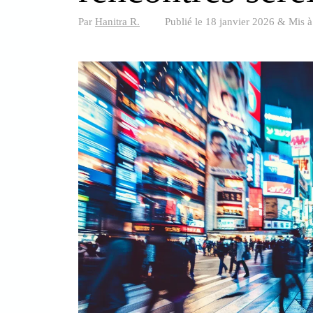
Par
Hanitra R.
Publié le
18 janvier 2026
&
Mis à