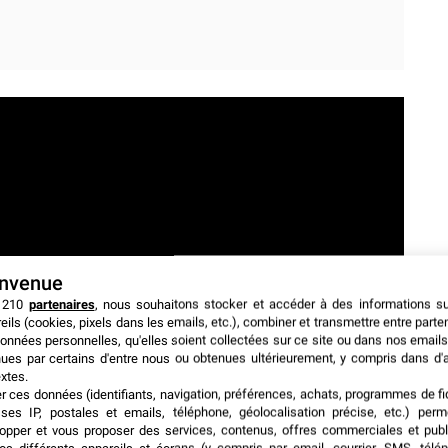
envenue
 210
partenaires
, nous souhaitons stocker et accéder à des informations s
eils (cookies, pixels dans les emails, etc.), combiner et transmettre entre parte
onnées personnelles, qu'elles soient collectées sur ce site ou dans nos emails
ues par certains d'entre nous ou obtenues ultérieurement, y compris dans d'
xtes.
er ces données (identifiants, navigation, préférences, achats, programmes de fid
ses IP, postales et emails, téléphone, géolocalisation précise, etc.) per
opper et vous proposer des services, contenus, offres commerciales et publ