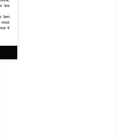
phone,
er les
e lien
t vous
our 6