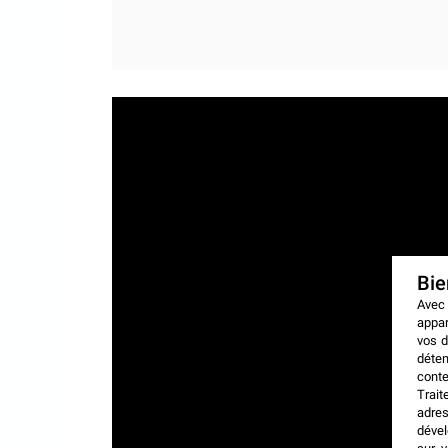
Bi
Avec
appar
vos d
déten
conte
Trait
adres
dével