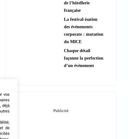
de l’hôtellerie
française
La festival-isation
des événements
corporate : mutation
du MICE
Chaque détail
façonne la perfection
d’un évènement
ur vos
naires
, déjà
autres
élité,
met de
icités