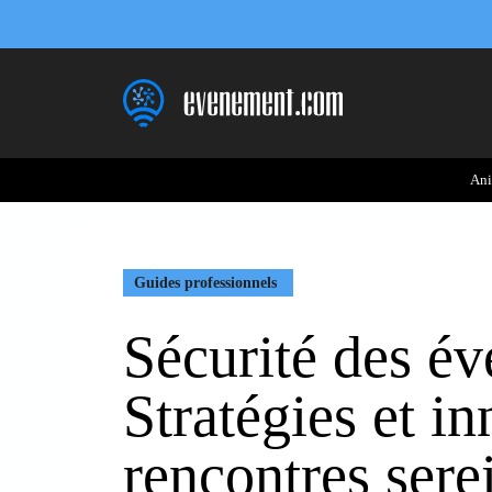
Aller
au
contenu
Ani
Guides professionnels
Sécurité des é
Stratégies et i
rencontres sere