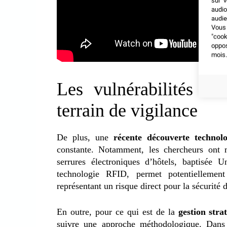
sur v
audio
audie
Vous 
"coo
oppo
mois.
Les vulnérabilités t
terrain de vigilance
De plus, une
récente découverte technol
constante.
Notamment,
les chercheurs ont 
serrures électroniques d’hôtels, baptisée 
technologie RFID, permet potentiellement
représentant un risque direct pour la sécurité d
En outre, pour ce qui est de la
gestion stra
suivre une approche méthodologique. Dan