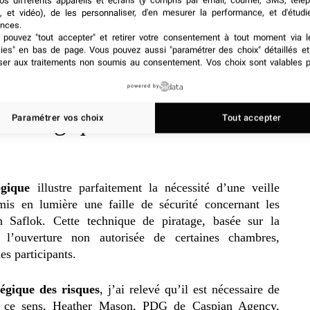
os différents appareils et écrans (y compris par email, courrier, SMS, télé
, et vidéo), de les personnaliser, d'en mesurer la performance, et d'étudi
nces.
pouvez "tout accepter" et retirer votre consentement à tout moment via l
kies" en bas de page
. Vous pouvez aussi "paramétrer des choix" détaillés e
ser aux traitements non soumis au consentement. Vos choix sont valables p
powered by
echnologiques : un nouveau
Paramétrer vos choix
Tout accepter
ogique
illustre parfaitement la nécessité d’une veille
mis en lumière une faille de sécurité concernant les
Un Saflok. Cette technique de piratage, basée sur la
 l’ouverture non autorisée de certaines chambres,
es participants.
tégique des risques
, j’ai relevé qu’il est nécessaire de
s ce sens, Heather Mason, PDG de Caspian Agency,