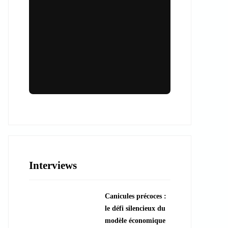
Lieux & animations pour des
événements inoubliables
Des espaces d'exception et des activités
uniques pour vos événements professionnels
ou particuliers.
Interviews
????️ Découvrir les lieux
Canicules précoces :
???? Explorer les animations
le défi silencieux du
modèle économique