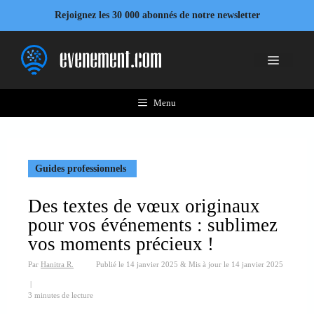
Aller
Rejoignez les 30 000 abonnés de notre newsletter
au
contenu
Menu
Menu
Guides professionnels
Des textes de vœux originaux
pour vos événements : sublimez
vos moments précieux !
Par
Hanitra R.
Publié le
14 janvier 2025
&
Mis à jour le
14 janvier 2025
|
3 minutes de lecture