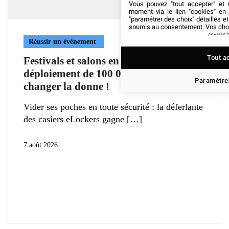
Vous pouvez "tout accepter" et r
moment via le lien "cookies" en
"paramétrer des choix" détaillés e
soumis au consentement. Vos choix
powered 
Réussir un événement
Tout a
Festivals et salons en Europe : le
déploiement de 100 000 eLockers va
Paramétrer
changer la donne !
Vider ses poches en toute sécurité : la déferlante
des casiers eLockers gagne
7 août 2026