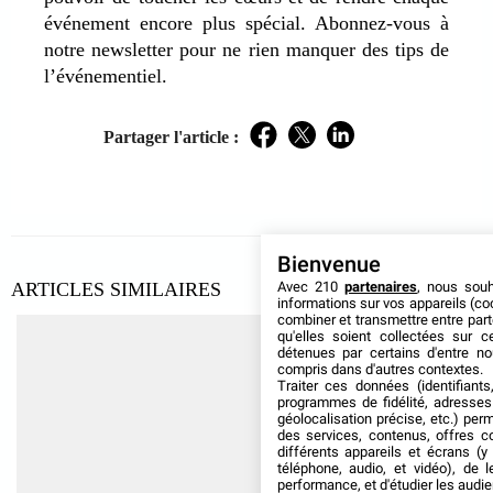
événement encore plus spécial. Abonnez-vous à
notre newsletter pour ne rien manquer des tips de
l’événementiel.
Partager l'article :
Facebook
Twitter
LinkedIn
Bienvenue
Avec 210
partenaires
, nous sou
ARTICLES SIMILAIRES
informations sur vos appareils (coo
combiner et transmettre entre par
qu'elles soient collectées sur 
détenues par certains d'entre no
compris dans d'autres contextes.
Traiter ces données (identifiants
programmes de fidélité, adresses 
géolocalisation précise, etc.) per
des services, contenus, offres c
différents appareils et écrans (y
téléphone, audio, et vidéo), de l
performance, et d'étudier les audi