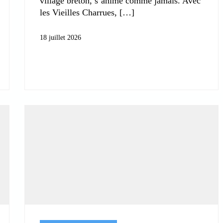
village breton, s’anime comme jamais. Avec
les Vieilles Charrues,
18 juillet 2026