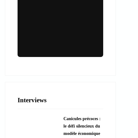
Lieux & animations pour des
événements inoubliables
Des espaces d'exception et des activités
uniques pour vos événements professionnels
ou particuliers.
Interviews
????️ Découvrir les lieux
Canicules précoces :
???? Explorer les animations
le défi silencieux du
modèle économique