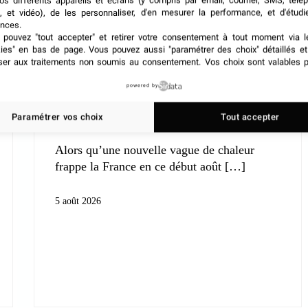
os différents appareils et écrans (y compris par email, courrier, SMS, télé
, et vidéo), de les personnaliser, d'en mesurer la performance, et d'étudi
nces.
pouvez "tout accepter" et retirer votre consentement à tout moment via l
kies" en bas de page
. Vous pouvez aussi "paramétrer des choix" détaillés e
ser aux traitements non soumis au consentement. Vos choix sont valables p
Guides professionnels
Canicule début août : la filière
powered by
événementielle de nouveau à
Paramétrer vos choix
Tout accepter
l’épreuve
Alors qu’une nouvelle vague de chaleur
frappe la France en ce début août
5 août 2026