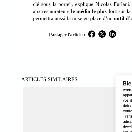
clé sous la porte”, explique Nicolas Furlani
aux restaurateurs
le média le plus fort
sur la 
permettra aussi la mise en place d’un
outil d’
Partager l'article :
Facebook
Twitter
LinkedIn
ARTICLES SIMILAIRES
Bi
Avec
appar
vos d
déten
conte
Trait
adres
dével