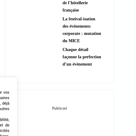
de l’hôtellerie
française
La festival-isation
des événements
corporate : mutation
du MICE
Chaque détail
façonne la perfection
d’un évènement
ur vos
naires
, déjà
autres
élité,
met de
icités