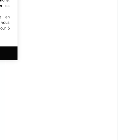
phone,
er les
e lien
t vous
our 6