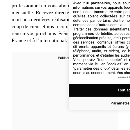
Avec 210
partenaires
, nous sou
professionnel en vous abonnant à notre newsletter
informations sur vos appareils (coo
mensuelle. Recevez directement dans votre boîte
combiner et transmettre entre par
qu'elles soient collectées sur 
mail nos dernières réalisations, nos destinations
détenues par certains d'entre no
compris dans d'autres contextes.
coup de cœur et nos recommandations. Afin de
Traiter ces données (identifiants
réussir vos prochains événements d’entreprise en
programmes de fidélité, adresses 
géolocalisation précise, etc.) per
France et à l’international.
des services, contenus, offres c
différents appareils et écrans (y
téléphone, audio, et vidéo), de l
performance, et d'étudier les audi
Vous pouvez "tout accepter" et r
moment via le lien "cookies" en
"paramétrer des choix" détaillés e
soumis au consentement. Vos choix
powered 
Tout a
Paramétrer