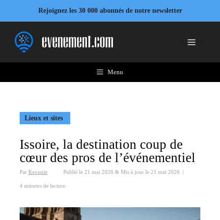
Aller
Rejoignez les 30 000 abonnés de notre newsletter
au
contenu
Menu
Menu
Lieux et sites
Issoire, la destination coup de
cœur des pros de l’événementiel
Par
Kevunie
Publié le
21 mai 2026
&
Mis à jour le
21 mai 2026
|
4 minutes de lecture