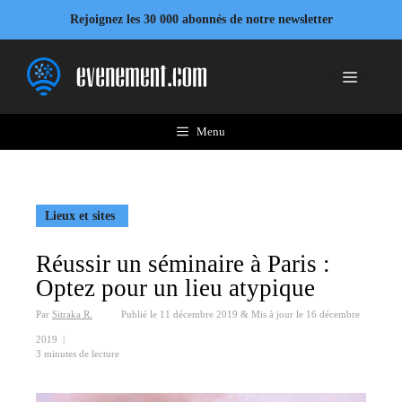
Aller
Rejoignez les 30 000 abonnés de notre newsletter
au
contenu
Menu
Menu
Lieux et sites
Réussir un séminaire à Paris :
Optez pour un lieu atypique
Par
Sitraka R.
Publié le
11 décembre 2019
&
Mis à jour le
16 décembre
2019
|
3 minutes de lecture