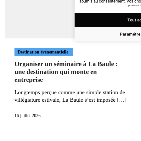
soumis au consentement. Vos choix
powered 
Tout a
Paramétrer
Destination événementielle
Organiser un séminaire à La Baule :
une destination qui monte en
entreprise
Longtemps perçue comme une simple station de
villégiature estivale, La Baule s’est imposée
16 juillet 2026