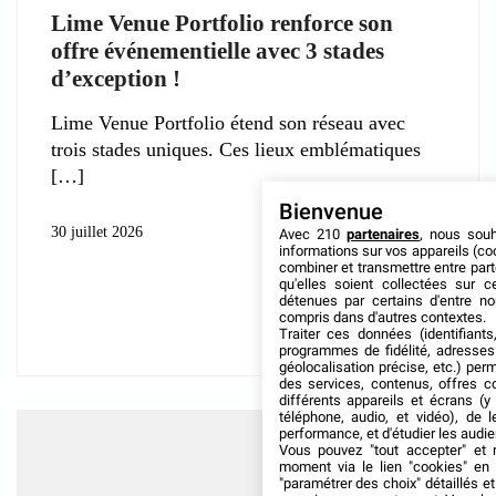
Lime Venue Portfolio renforce son
offre événementielle avec 3 stades
d’exception !
Lime Venue Portfolio étend son réseau avec
trois stades uniques. Ces lieux emblématiques
Bienvenue
30 juillet 2026
Avec 210
partenaires
, nous sou
informations sur vos appareils (coo
combiner et transmettre entre par
qu'elles soient collectées sur 
détenues par certains d'entre no
compris dans d'autres contextes.
Traiter ces données (identifiants
programmes de fidélité, adresses 
géolocalisation précise, etc.) per
des services, contenus, offres c
différents appareils et écrans (y
téléphone, audio, et vidéo), de l
performance, et d'étudier les audi
Vous pouvez "tout accepter" et r
moment via le lien "cookies" en
"paramétrer des choix" détaillés e