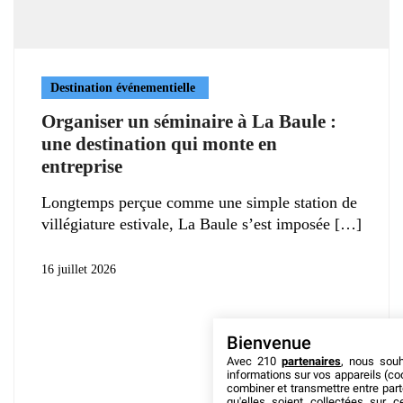
Destination événementielle
Organiser un séminaire à La Baule :
une destination qui monte en
entreprise
Longtemps perçue comme une simple station de
villégiature estivale, La Baule s’est imposée
16 juillet 2026
Bienvenue
Avec 210
partenaires
, nous sou
informations sur vos appareils (coo
combiner et transmettre entre par
qu'elles soient collectées sur 