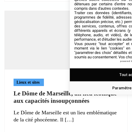
détenues par certains d'entre no
compris dans d'autres contextes.
Traiter ces données (identifiants
programmes de fidélité, adresses 
géolocalisation précise, etc.) per
des services, contenus, offres c
différents appareils et écrans (y
téléphone, audio, et vidéo), de l
performance, et d'étudier les audi
Vous pouvez "tout accepter" et r
moment via le lien "cookies" en
"paramétrer des choix" détaillés e
soumis au consentement. Vos choix
powered 
Tout a
Lieux et sites
Paramétrer
Le Dôme de Marseille, un lieu iconique
aux capacités insoupçonnées
Le Dôme de Marseille est un lieu emblématique
de la cité phocéenne. Il