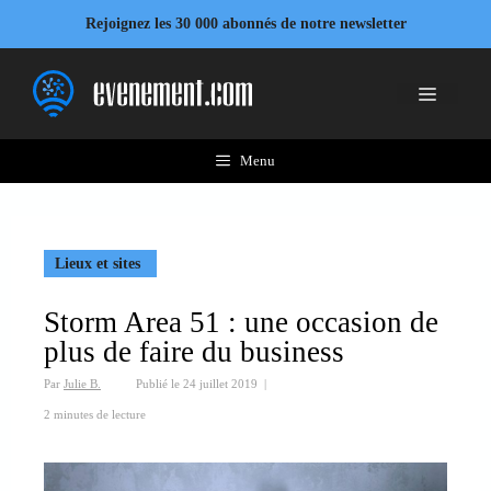
Aller
Rejoignez les 30 000 abonnés de notre newsletter
au
contenu
Menu
Menu
Lieux et sites
Storm Area 51 : une occasion de
plus de faire du business
Par
Julie B.
Publié le
24 juillet 2019
|
2 minutes de lecture