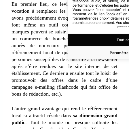
téléphone, audio, et vidéo), de l
En premier lieu, ce levier d’audience n’a pas
performance, et d'étudier les audi
Vous pouvez "tout accepter" et r
vocation à remplacer les deux canaux que nous
moment via le lien "cookies" en
avons précédemment évoqués. Ses spécificités en
"paramétrer des choix" détaillés e
soumis au consentement. Vos choix
font même un outil complémentaire dont les
powered 
marques peuvent se saisir. Imaginons par exemple
un commerce de bouche qui se fait connaître
Tout a
auprès de nouveaux prospects grâce à son
référencement local de qualité. Ce sont autant de
Paramétrer
personnes susceptibles de s’inscrire à la newsletter
après s’être rendues sur le site internet de cet
établissement. Ce dernier a ensuite tout le loisir de
promouvoir des offres dans le cadre d’une
campagne e-mailing (flashcode qui fait office de
bons de réduction, etc.).
L’autre grand avantage qui rend le référencement
local si attractif réside dans
sa dimension grand
public
. Tout le monde ou presque sollicite les