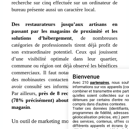
recherche sur cinq effectuée sur un ordinateur de
bureau présente aussi un caractère local.
Des restaurateurs jusqu’aux artisans en
passant par les magasins de proximité et les
solutions d’hébergement
, de nombreuses
catégories de professionnels tirent déjà profit de
son extraordinaire potentiel. Ceux qui jouissent
d’une visibilité optimale dans leur quartier,
commune ou région ont déjà observé les bénéfices
commerciaux. Il faut notamment savoir que 77%
Bienvenue
des mobinautes contactent une entreprise après
Avec 210
partenaires
, nous sou
avoir consulté ses informations locales en ligne.
informations sur vos appareils (coo
combiner et transmettre entre par
Par ailleurs,
près de 8 recherches locales sur 10
qu'elles soient collectées sur 
(78% précisément) aboutissent à des achats en
détenues par certains d'entre no
compris dans d'autres contextes.
magasin
.
Traiter ces données (identifiants
programmes de fidélité, adresses 
géolocalisation précise, etc.) per
Un outil de marketing mobile grand public
des services, contenus, offres c
différents appareils et écrans (y