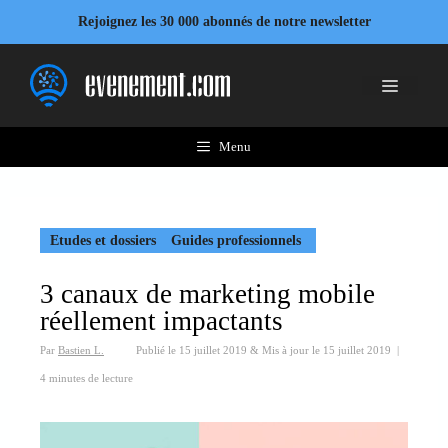
Aller
Rejoignez les 30 000 abonnés de notre newsletter
au
contenu
Menu
Menu
Etudes et dossiers
Guides professionnels
3 canaux de marketing mobile
réellement impactants
Par
Bastien L.
Publié le
15 juillet 2019
&
Mis à jour le
15 juillet 2019
|
4 minutes de lecture