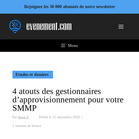
Aller
Rejoignez les 30 000 abonnés de notre newsletter
au
contenu
Menu
Menu
Etudes et dossiers
4 atouts des gestionnaires
d’approvisionnement pour votre
SMMP
Par
Jason F.
Publié le
11 septembre 2020
|
2 minutes de lecture