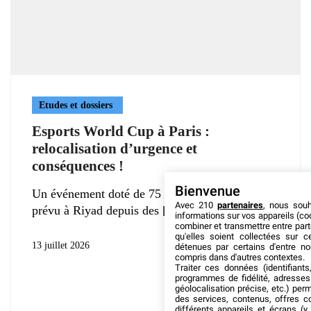
Etudes et dossiers
Esports World Cup à Paris :
relocalisation d’urgence et
conséquences !
Bienvenue
Un événement doté de 75 millions de dollars,
Avec 210
partenaires
, nous sou
prévu à Riyad depuis des
informations sur vos appareils (coo
combiner et transmettre entre par
qu'elles soient collectées sur 
13 juillet 2026
détenues par certains d'entre no
compris dans d'autres contextes.
Traiter ces données (identifiants
programmes de fidélité, adresses 
géolocalisation précise, etc.) per
des services, contenus, offres c
différents appareils et écrans (y