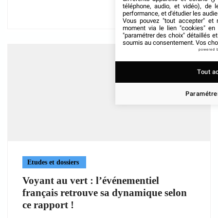
téléphone, audio, et vidéo), de l
performance, et d'étudier les audi
Vous pouvez "tout accepter" et r
moment via le lien "cookies" en
"paramétrer des choix" détaillés e
soumis au consentement. Vos choix
powered 
Tout a
Paramétrer
Etudes et dossiers
Voyant au vert : l’événementiel
français retrouve sa dynamique selon
ce rapport !