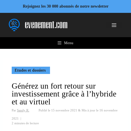
Aller
Rejoignez les 30 000 abonnés de notre newsletter
au
contenu
Menu
Menu
Etudes et dossiers
Générez un fort retour sur
investissement grâce à l’hybride
et au virtuel
Par
Sandy R.
Publié le
15 novembre 2021
&
Mis à jour le
16 novembre
2021
|
2 minutes de lecture