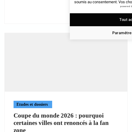
soumis au consentement. Vos choix
powered 
Tout a
Paramétrer
Etudes et dossiers
Coupe du monde 2026 : pourquoi
certaines villes ont renoncés à la fan
zone