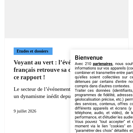
Etudes et dossiers
Bienvenue
Voyant au vert : l’événementiel
Avec 210
partenaires
, nous sou
informations sur vos appareils (coo
français retrouve sa dynamique selon
combiner et transmettre entre par
ce rapport !
qu'elles soient collectées sur 
détenues par certains d'entre no
compris dans d'autres contextes.
Le secteur de l’événementiel en France affiche
Traiter ces données (identifiants
programmes de fidélité, adresses 
un dynamisme inédit depuis plusieurs mois,
géolocalisation précise, etc.) per
des services, contenus, offres c
différents appareils et écrans (y
9 juillet 2026
téléphone, audio, et vidéo), de l
performance, et d'étudier les audi
Vous pouvez "tout accepter" et r
moment via le lien "cookies" en
"paramétrer des choix" détaillés e