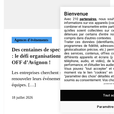
Bienvenue
Avec 210
partenaires
, nous sou
informations sur vos appareils (coo
combiner et transmettre entre par
qu'elles soient collectées sur 
détenues par certains d'entre no
compris dans d'autres contextes.
Agences d'événements
Traiter ces données (identifiants
programmes de fidélité, adresses 
Des centaines de spectacles en parallèle
géolocalisation précise, etc.) per
des services, contenus, offres c
: le défi organisationnel du Festival
différents appareils et écrans (y
téléphone, audio, et vidéo), de l
OFF d’Avignon !
performance, et d'étudier les audi
Vous pouvez "tout accepter" et r
Les entreprises cherchent sans cesse à
moment via le lien "cookies" en
"paramétrer des choix" détaillés e
renouveler leurs événements pour captiver leurs
soumis au consentement. Vos choix
équipes.
powered 
Tout a
18 juillet 2026
Paramétrer