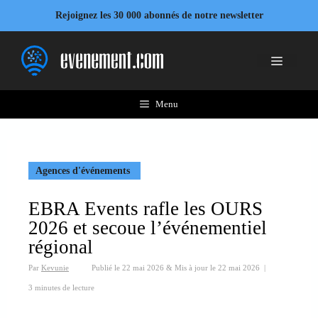
Aller
Rejoignez les 30 000 abonnés de notre newsletter
au
contenu
Menu
Menu
Agences d'événements
EBRA Events rafle les OURS
2026 et secoue l’événementiel
régional
Par
Kevunie
Publié le
22 mai 2026
&
Mis à jour le
22 mai 2026
|
3 minutes de lecture