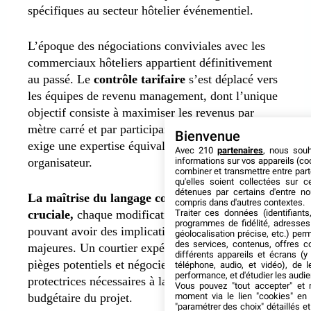
spécifiques au secteur hôtelier événementiel.
L’époque des négociations conviviales avec les
commerciaux hôteliers appartient définitivement
au passé.
Le
contrôle tarifaire
s’est déplacé vers
les équipes de revenu management, dont l’unique
objectif consiste à maximiser les revenus par
mètre carré et par participant. Une option qui
Bienvenue
exige une expertise équivalente du côté
Avec 210
partenaires
, nous sou
informations sur vos appareils (coo
organisateur.
combiner et transmettre entre par
qu'elles soient collectées sur 
détenues par certains d'entre no
La maîtrise du langage contractuel devient
compris dans d'autres contextes.
Traiter ces données (identifiants
cruciale,
chaque modification terminologique
programmes de fidélité, adresses 
pouvant avoir des implications financières
géolocalisation précise, etc.) per
des services, contenus, offres c
majeures. Un courtier expérimenté identifie ces
différents appareils et écrans (y
pièges potentiels et négocie les clauses
téléphone, audio, et vidéo), de l
performance, et d'étudier les audi
protectrices nécessaires à la sécurisation
Vous pouvez "tout accepter" et r
moment via le lien "cookies" en
budgétaire du projet.
"paramétrer des choix" détaillés e