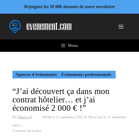
Aller
Rejoignez les 30 000 abonnés de notre newsletter
au
contenu
Menu
Menu
Agences d'événements
Evénements professionnels
“J’ai découvert ça dans mon
contrat hôtelier… et j’ai
économisé 2 000 € !”
Par
Hanitra R.
Publié le
12 septembre 2025
&
Mis à jour le
12 septembre
2025
|
4 minutes de lecture