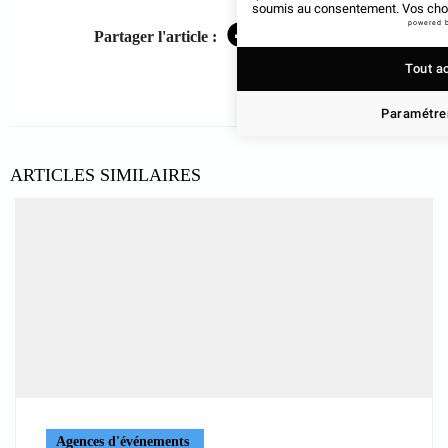
soumis au consentement. Vos choix
powered 
Partager l'article :
Facebook
Twitter
LinkedIn
Tout a
Paramétrer
ARTICLES SIMILAIRES
Agences d'événements