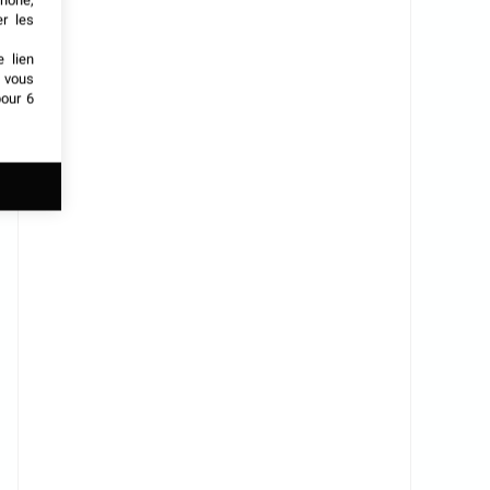
phone,
er les
e lien
t vous
our 6