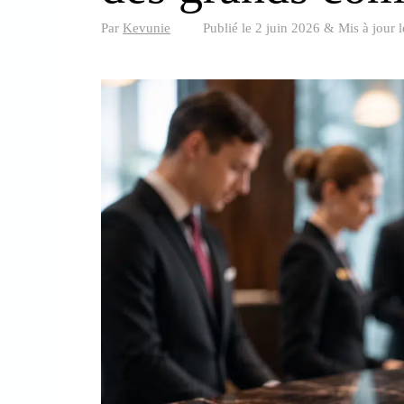
Par
Kevunie
Publié le
2 juin 2026
&
Mis à jour 