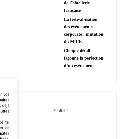
de l’hôtellerie
française
La festival-isation
des événements
corporate : mutation
du MICE
Chaque détail
façonne la perfection
d’un évènement
ur vos
naires
, déjà
autres
élité,
met de
icités