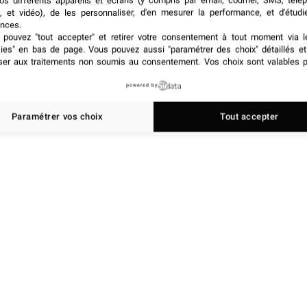
os différents appareils et écrans (y compris par email, courrier, SMS, télé
nombre d’hôtels accessibles. Il concerne aussi la
, et vidéo), de les personnaliser, d'en mesurer la performance, et d'étudi
les directions achats, les équipes RH, les services
nces.
ter ces opérations.
pouvez "tout accepter" et retirer votre consentement à tout moment via l
kies" en bas de page
. Vous pouvez aussi "paramétrer des choix" détaillés e
ser aux traitements non soumis au consentement. Vos choix sont valables p
powered by
Paramétrer vos choix
Tout accepter