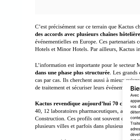
C’est précisément sur ce terrain que Kactus ch
des accords avec plusieurs chaînes hôtelière
événementielles en Europe. Ces partenariat
Hotels et Minor Hotels. Par ailleurs, Kactus in
L’information est importante pour le secteur
dans une phase plus structurée
. Les grands 
cas par cas. Ils cherchent aussi à mieux suivre
de traitement et sécuriser leurs événements pr
Bi
Avec
appar
Kactus revendique aujourd’hui 70 clients 
vos d
40, 12 laboratoires pharmaceutiques, ainsi q
déten
conte
Construction. Ces profils ont souvent des bes
Trait
plusieurs villes et parfois dans plusieurs pays.
adres
dével