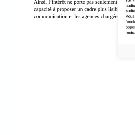
sur v
Ainsi, l’intérêt ne porte pas seulement sur le 
audio
capacité à proposer un cadre plus lisible pour 
audie
communication et les agences chargées de pilo
Vous 
"coo
oppo
mois.