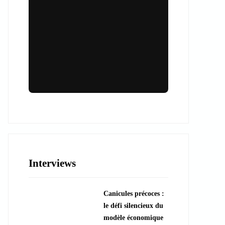
Lieux & animations pour des
événements inoubliables
Des espaces d'exception et des activités
uniques pour vos événements professionnels
ou particuliers.
Interviews
????️ Découvrir les lieux
Canicules précoces :
???? Explorer les animations
le défi silencieux du
modèle économique