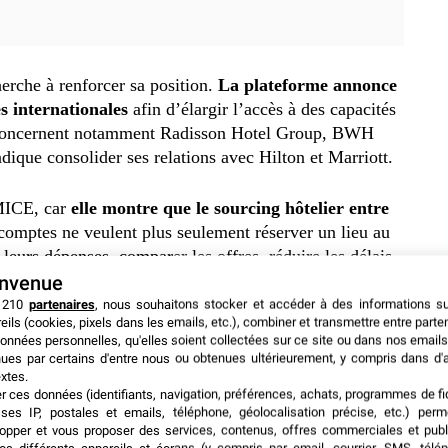
erche à renforcer sa position.
La plateforme annonce
s internationales
afin d’élargir l’accès à des capacités
s concernent notamment Radisson Hotel Group, BWH
dique consolider ses relations avec Hilton et Marriott.
 MICE, car
elle montre que le sourcing hôtelier entre
comptes ne veulent plus seulement réserver un lieu au
 leurs dépenses, comparer les offres, réduire les délais
ofessionnels.
envenue
 210
partenaires
, nous souhaitons stocker et accéder à des informations s
eils (cookies, pixels dans les emails, etc.), combiner et transmettre entre parte
grands comptes
, dont 10 entreprises françaises du CAC
onnées personnelles, qu'elles soient collectées sur ce site ou dans nos emails
ue des groupes comme Generali, Deloitte ou Bouygues
ues par certains d'entre nous ou obtenues ultérieurement, y compris dans d'
xtes.
oins récurrents, avec des événements organisés dans
er ces données (identifiants, navigation, préférences, achats, programmes de fid
ses IP, postales et emails, téléphone, géolocalisation précise, etc.) per
opper et vous proposer des services, contenus, offres commerciales et publ