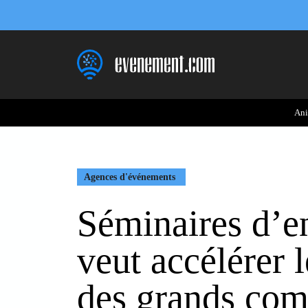
Aller
au
contenu
Ani
Agences d'événements
Séminaires d’en
veut accélérer l
des grands com