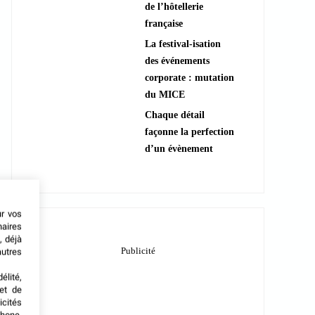
de l’hôtellerie
française
La festival-isation
des événements
corporate : mutation
du MICE
Chaque détail
façonne la perfection
d’un évènement
ur vos
naires
, déjà
autres
élité,
met de
icités