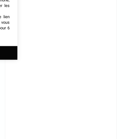
phone,
er les
e lien
t vous
our 6