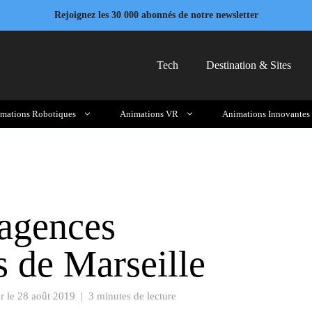
Rejoignez les 30 000 abonnés de notre newsletter
Tech
Destination & Sites
mations Robotiques
Animations VR
Animations Innovantes
 agences
s de Marseille
r le
28 août 2019
|
3 minutes de lecture