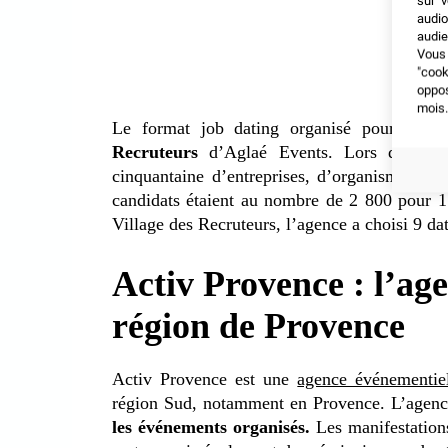
sur v
audio
audie
Vous 
"coo
oppo
mois.
Le format job dating organisé pour les en
Recruteurs
d’Aglaé Events. Lors du Villa
cinquantaine d’entreprises, d’organismes de 
candidats étaient au nombre de 2 800 pour 1
Village des Recruteurs, l’agence a choisi 9 da
Activ Provence : l’age
région de Provence
Activ Provence est une
agence événementie
région Sud, notamment en Provence. L’agenc
les événements organisés.
Les manifestation