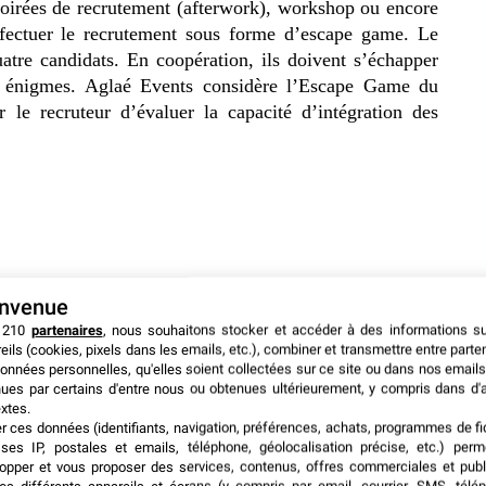
 soirées de recrutement (afterwork), workshop ou encore
fectuer le recrutement sous forme d’escape game. Le
tre candidats. En coopération, ils doivent s’échapper
s énigmes. Aglaé Events considère l’Escape Game du
e recruteur d’évaluer la capacité d’intégration des
envenue
 210
partenaires
, nous souhaitons stocker et accéder à des informations s
eils (cookies, pixels dans les emails, etc.), combiner et transmettre entre parte
onnées personnelles, qu'elles soient collectées sur ce site ou dans nos emails
ues par certains d'entre nous ou obtenues ultérieurement, y compris dans d'
xtes.
er ces données (identifiants, navigation, préférences, achats, programmes de fid
ses IP, postales et emails, téléphone, géolocalisation précise, etc.) per
opper et vous proposer des services, contenus, offres commerciales et publ