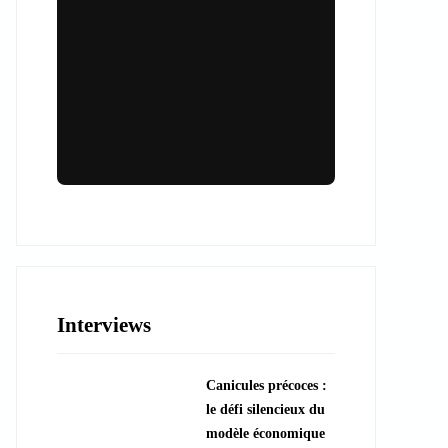
Lieux & animations pour des
événements inoubliables
Des espaces d'exception et des activités
uniques pour vos événements professionnels
ou particuliers.
Interviews
????️ Découvrir les lieux
Canicules précoces :
???? Explorer les animations
le défi silencieux du
modèle économique