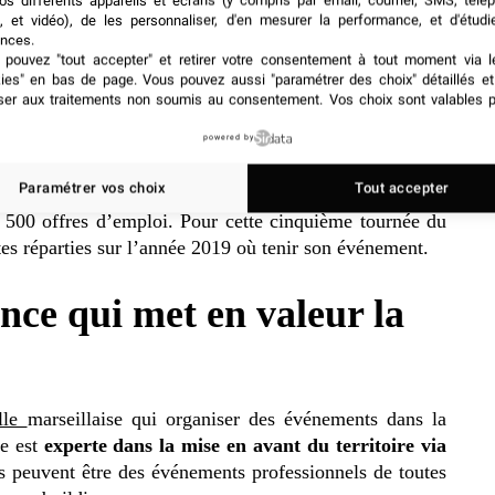
os différents appareils et écrans (y compris par email, courrier, SMS, télé
, et vidéo), de les personnaliser, d'en mesurer la performance, et d'étudi
nces.
pouvez "tout accepter" et retirer votre consentement à tout moment via l
kies" en bas de page
. Vous pouvez aussi "paramétrer des choix" détaillés e
ser aux traitements non soumis au consentement. Vos choix sont valables p
treprises est également utilisé pour
le Village des
powered by
ge des Recruteurs d’Aix-en-Provence en mai, une
Paramétrer vos choix
Tout accepter
formation et d’agences d’emploi étaient présents. Les
 500 offres d’emploi. Pour cette cinquième tournée du
tes réparties sur l’année 2019 où tenir son événement.
nce qui met en valeur la
lle
marseillaise qui organiser des événements dans la
e est
experte dans la mise en avant du territoire via
s peuvent être des événements professionnels de toutes