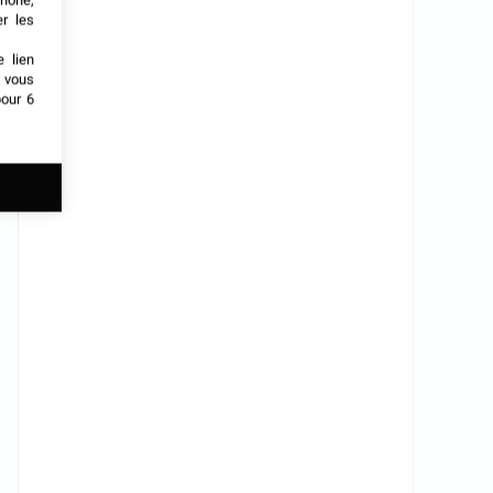
phone,
er les
e lien
t vous
our 6