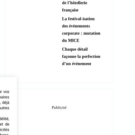
de l’hôtellerie
française
La festival-isation
des événements
corporate : mutation
du MICE
Chaque détail
façonne la perfection
d’un évènement
ur vos
naires
, déjà
autres
élité,
met de
icités