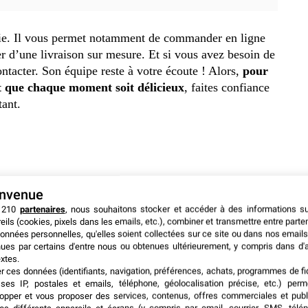
 vie. Il vous permet notamment de commander en ligne
er d’une livraison sur mesure. Et si vous avez besoin de
contacter. Son équipe reste à votre écoute ! Alors,
pour
et que chaque moment soit délicieux
, faites confiance
tant.
envenue
 210
partenaires
, nous souhaitons stocker et accéder à des informations s
eils (cookies, pixels dans les emails, etc.), combiner et transmettre entre parte
onnées personnelles, qu'elles soient collectées sur ce site ou dans nos emails
ues par certains d'entre nous ou obtenues ultérieurement, y compris dans d'
xtes.
er ces données (identifiants, navigation, préférences, achats, programmes de fid
ses IP, postales et emails, téléphone, géolocalisation précise, etc.) per
opper et vous proposer des services, contenus, offres commerciales et publ