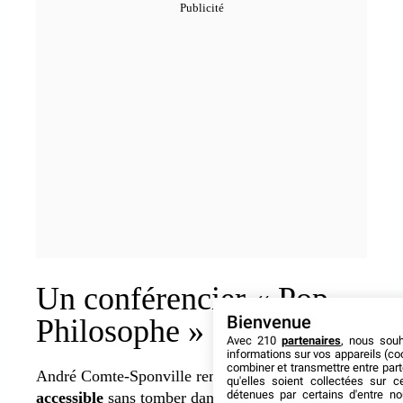
Un conférencier « Pop-
Bienvenue
Philosophe » au sommet
Avec 210
partenaires
, nous sou
informations sur vos appareils (coo
combiner et transmettre entre par
André Comte-Sponville rend la
philosophie
qu'elles soient collectées sur 
détenues par certains d'entre no
accessible
sans tomber dans le simplisme. Il part