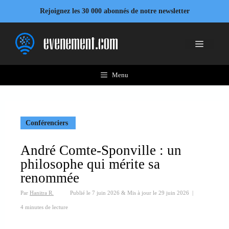
Aller
Rejoignez les 30 000 abonnés de notre newsletter
au
contenu
Menu
Menu
Conférenciers
André Comte-Sponville : un
philosophe qui mérite sa
renommée
Par
Hanitra R.
Publié le
7 juin 2026
&
Mis à jour le
29 juin 2026
|
4 minutes de lecture