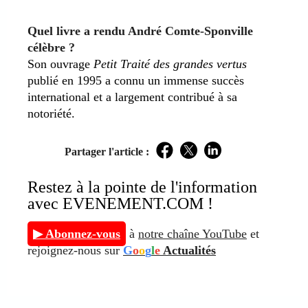
Quel livre a rendu André Comte-Sponville
célèbre ?
Son ouvrage
Petit Traité des grandes vertus
publié en 1995 a connu un immense succès
international et a largement contribué à sa
notoriété.
Partager l'article :
Facebook
Twitter
LinkedIn
Restez à la pointe de l'information
avec EVENEMENT.COM !
▶ Abonnez-vous
à
notre chaîne YouTube
et
rejoignez-nous sur
G
o
o
g
l
e
Actualités