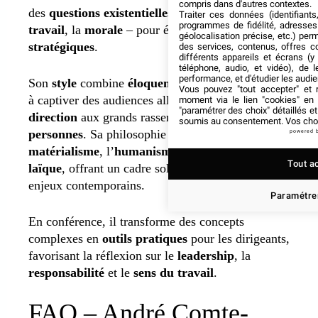
compris dans d'autres contextes.
des
questions existentielles
– le
bonheur
, le
Traiter ces données (identifiants
programmes de fidélité, adresses 
travail
, la
morale
– pour éclairer les décisions
géolocalisation précise, etc.) per
stratégiques
.
des services, contenus, offres c
différents appareils et écrans (y
téléphone, audio, et vidéo), de l
performance, et d'étudier les audi
Son
style
combine
éloquence
,
rigueur
et capacité
Vous pouvez "tout accepter" et r
à captiver des audiences allant du
comité de
moment via le lien "cookies" en
"paramétrer des choix" détaillés e
direction
aux grands rassemblements de
2000
soumis au consentement. Vos choix
personnes
. Sa philosophie repose sur le
powered 
matérialisme
, l’
humanisme
et la
spiritualité
Tout a
laïque
, offrant un cadre solide pour réfléchir aux
enjeux contemporains.
Paramétrer
En conférence, il transforme des concepts
complexes en
outils pratiques
pour les dirigeants,
favorisant la réflexion sur le
leadership
, la
responsabilité
et le
sens du travail
.
FAQ – André Comte-