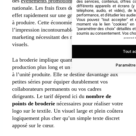
des
événements promotionnels
d’envergure
des services, contenus, offres c
différents appareils et écrans (y
nationale. Les frais fixes de création se diluent en
téléphone, audio, et vidéo), de l
effet rapidement sur une grande quantité de pièces
performance, et d'étudier les audi
Vous pouvez "tout accepter" et r
à produire. Cette économie d’échelle rend
moment via le lien "cookies" en
"paramétrer des choix" détaillés e
l’impression incontournable pour les campagnes
soumis au consentement. Vos choix
marketing nécessitant des milliers de supports
powered 
visuels.
Tout a
La broderie implique quant à elle un temps de
Paramétrer
production plus long et un coût souvent plus élevé
à l’unité produite. Elle se destine davantage aux
petites séries pour équiper durablement vos
collaborateurs permanents ou vos cadres
dirigeants. Le tarif dépend ici du
nombre de
points de broderie
nécessaires pour réaliser votre
logo sur le textile. Un visuel large et plein coûtera
logiquement plus cher qu’un simple texte discret
apposé sur le cœur.