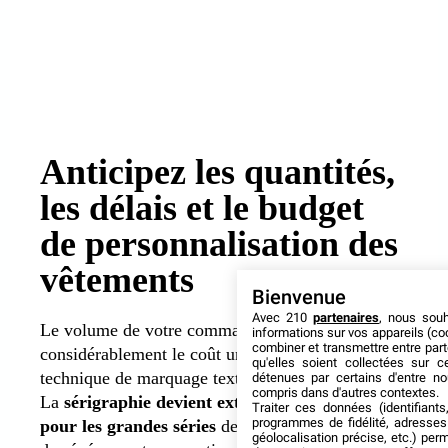
Anticipez les quantités,
les délais et le budget
de personnalisation des
vêtements
Bienvenue
Avec 210
partenaires
, nous sou
Le volume de votre commande influence
informations sur vos appareils (coo
combiner et transmettre entre par
considérablement le coût unitaire de chaque
qu'elles soient collectées sur 
technique de marquage textile retenue.
détenues par certains d'entre no
compris dans d'autres contextes.
La
sérigraphie devient extrêmement
rentable
Traiter ces données (identifiants
programmes de fidélité, adresses 
pour les grandes séries
destinées à
géolocalisation précise, etc.) per