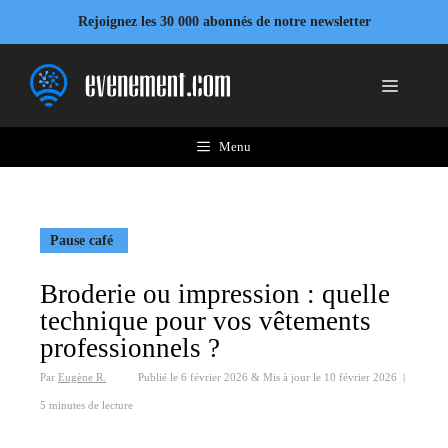
Aller
Rejoignez les 30 000 abonnés de notre newsletter
au
contenu
Menu
Menu
Pause café
Broderie ou impression : quelle
technique pour vos vêtements
professionnels ?
Par
Eugène R.
Publié le
6 février 2026
&
Mis à jour le
10 février 2026
|
5 minutes de lecture