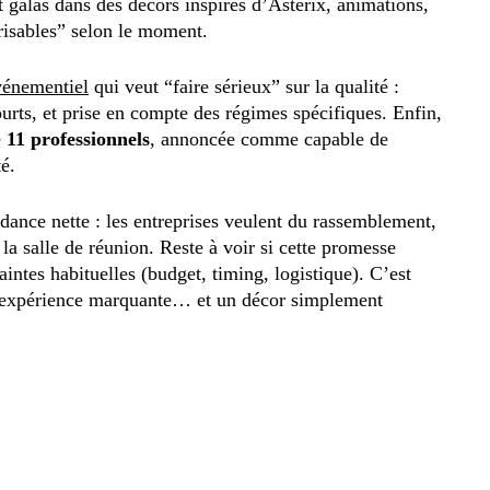
t galas dans des décors inspirés d’Astérix, animations,
risables” selon le moment.
vénementiel
qui veut “faire sérieux” sur la qualité :
urts, et prise en compte des régimes spécifiques. Enfin,
e
11 professionnels
, annoncée comme capable de
é.
ance nette : les entreprises veulent du rassemblement,
la salle de réunion. Reste à voir si cette promesse
aintes habituelles (budget, timing, logistique). C’est
ne expérience marquante… et un décor simplement