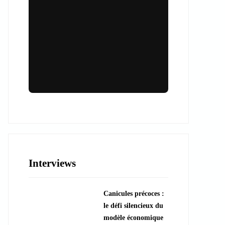
Lieux & animations pour des
événements inoubliables
Des espaces d'exception et des activités
uniques pour vos événements professionnels
ou particuliers.
Interviews
????️ Découvrir les lieux
Canicules précoces :
???? Explorer les animations
le défi silencieux du
modèle économique