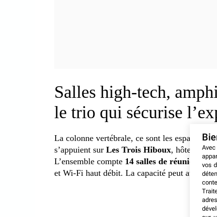
Salles high-tech, amphi
le trio qui sécurise l’e
Bi
La colonne vertébrale, ce sont les espaces de 
Avec
s’appuient sur
Les Trois Hiboux
, hôtel trois 
appar
L’ensemble compte
14 salles de réunion hig
vos d
et Wi-Fi haut débit. La capacité peut atteindr
déten
conte
Trait
adres
dével