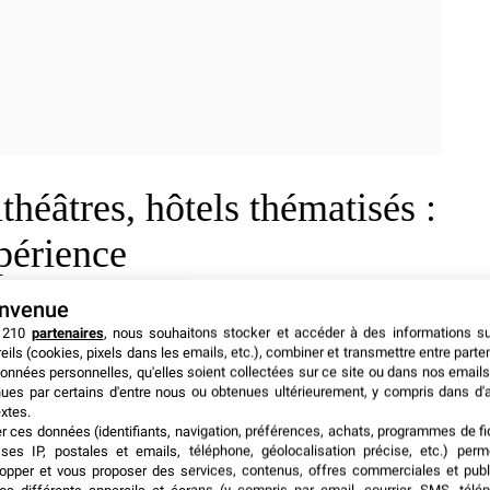
théâtres, hôtels thématisés :
xpérience
envenue
réunion. Deux centres de séminaires sont cités. Ils
 210
partenaires
, nous souhaitons stocker et accéder à des informations s
étoiles, et
Les Quais de Lutèce
, hôtel quatre étoiles.
eils (cookies, pixels dans les emails, etc.), combiner et transmettre entre parte
h-tech
, avec vidéoprojecteurs, écrans HD, sonorisation
onnées personnelles, qu'elles soient collectées sur ce site ou dans nos emails
e
180 participants
, selon la configuration retenue.
ues par certains d'entre nous ou obtenues ultérieurement, y compris dans d'
xtes.
er ces données (identifiants, navigation, préférences, achats, programmes de fid
ses IP, postales et emails, téléphone, géolocalisation précise, etc.) per
opper et vous proposer des services, contenus, offres commerciales et publ