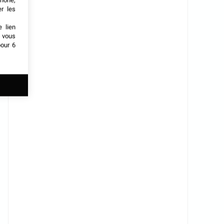
phone,
er les
e lien
t vous
our 6