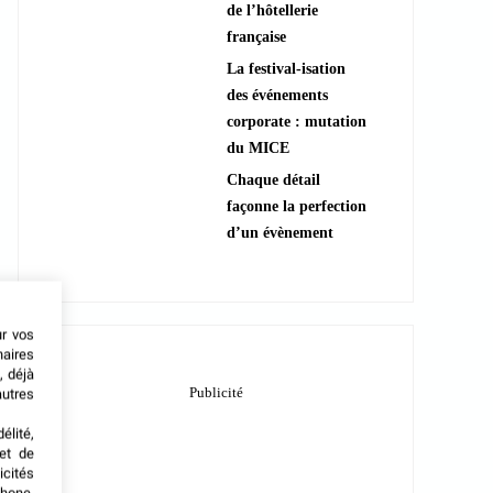
de l’hôtellerie
française
La festival-isation
des événements
corporate : mutation
du MICE
Chaque détail
façonne la perfection
d’un évènement
ur vos
naires
, déjà
autres
élité,
met de
icités