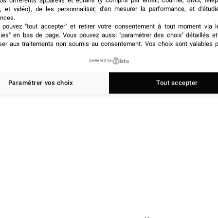
os différents appareils et écrans (y compris par email, courrier, SMS, télé
, et vidéo), de les personnaliser, d'en mesurer la performance, et d'étudi
nces.
pouvez "tout accepter" et retirer votre consentement à tout moment via l
kies" en bas de page
. Vous pouvez aussi "paramétrer des choix" détaillés e
ser aux traitements non soumis au consentement. Vos choix sont valables p
powered by
Paramétrer vos choix
Tout accepter