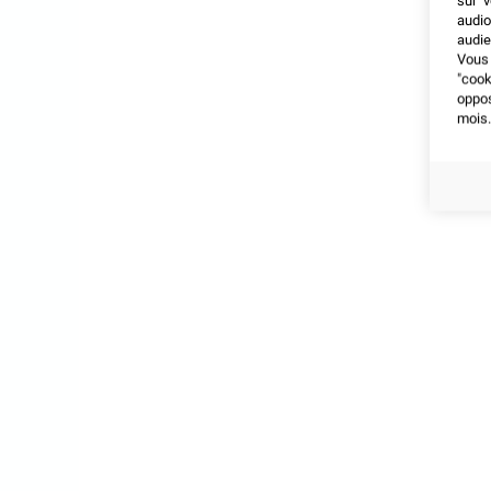
sur v
audio
audie
Vous 
"coo
oppo
mois.