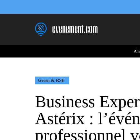
Aller
au
contenu
Ani
Green & RSE
Business Exper
Astérix : l’évé
professionnel 