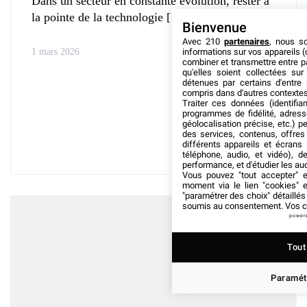
Dans un secteur en constante évolution, rester à
la pointe de la technologie
Bienvenue
Avec 210
partenaires
, nous s
informations sur vos appareils (
1 mars 2026
combiner et transmettre entre p
qu'elles soient collectées su
détenues par certains d'entre
compris dans d'autres contextes
Traiter ces données (identifian
programmes de fidélité, adresse
géolocalisation précise, etc.) 
des services, contenus, offres
différents appareils et écrans 
téléphone, audio, et vidéo), d
performance, et d'étudier les au
Vous pouvez "tout accepter" e
moment via le lien "cookies"
"paramétrer des choix" détaillé
soumis au consentement. Vos ch
power
Tout
Paramét