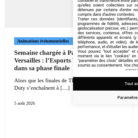
combiner et transmettre entre par
qu'elles soient collectées sur 
détenues par certains d'entre no
compris dans d'autres contextes.
Traiter ces données (identifiants
programmes de fidélité, adresses 
géolocalisation précise, etc.) per
des services, contenus, offres c
différents appareils et écrans (y
Animations événementielles
téléphone, audio, et vidéo), de l
performance, et d'étudier les audi
Vous pouvez "tout accepter" et r
Semaine chargée à Paris Expo Porte de
moment via le lien "cookies" en
Versailles : l’Esports World Cup entre
"paramétrer des choix" détaillés e
soumis au consentement. Vos choix
dans sa phase finale
powered 
Alors que les finales de TEKKEN 8 et Call of
Tout a
Duty s’enchaînent à
Paramétrer
5 août 2026