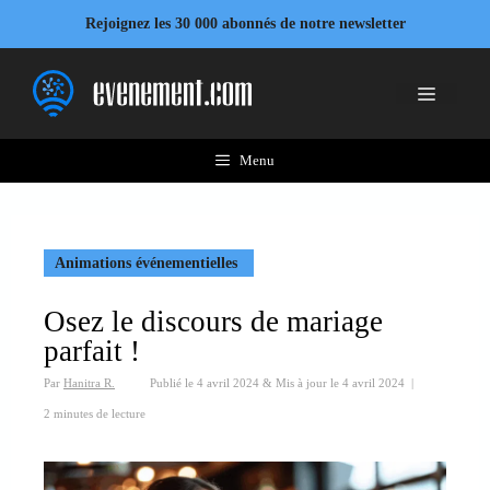
Aller
Rejoignez les 30 000 abonnés de notre newsletter
au
contenu
Menu
Menu
Animations événementielles
Osez le discours de mariage
parfait !
Par
Hanitra R.
Publié le
4 avril 2024
&
Mis à jour le
4 avril 2024
|
2 minutes de lecture