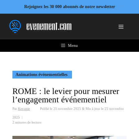
Aller
Rejoignez les 30 000 abonnés de notre newsletter
au
contenu
Menu
Menu
Animations événementielles
ROME : le levier pour mesurer
l’engagement événementiel
Par
Kevunie
Publié le
25 novembre 2025
&
Mis à jour le
25 novembre
2025
|
2 minutes de lecture