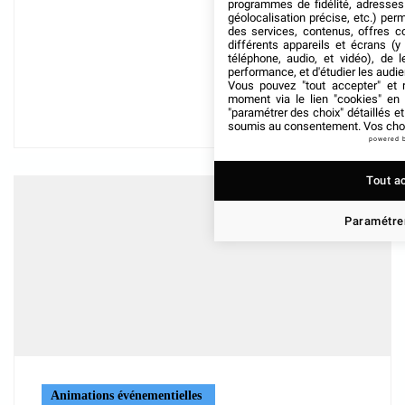
programmes de fidélité, adresses 
géolocalisation précise, etc.) per
des services, contenus, offres c
différents appareils et écrans (y
téléphone, audio, et vidéo), de l
performance, et d'étudier les audi
Vous pouvez "tout accepter" et r
moment via le lien "cookies" en
"paramétrer des choix" détaillés e
soumis au consentement. Vos choix
powered 
Tout a
Paramétrer
Animations événementielles