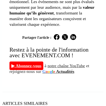
émotionnel. Les événements ne sont plus évalués
uniquement par leur audience, mais par la
valeur
humaine qu’ils génèrent
, transformant la
manière dont les organisateurs conçoivent et
valorisent chaque expérience.
Partager l'article :
Facebook
Twitter
LinkedIn
Restez à la pointe de l'information
avec EVENEMENT.COM !
▶ Abonnez-vous
à
notre chaîne YouTube
et
rejoignez-nous sur
G
o
o
g
l
e
Actualités
ARTICLES SIMILAIRES