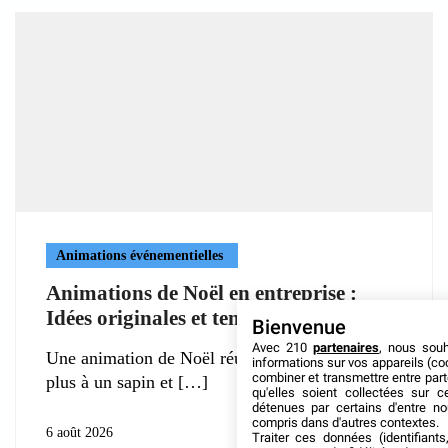
Animations événementielles
Animations de Noël en entreprise :
Idées originales et tendances 2026
Bienvenue
Avec 210
partenaires
, nous sou
Une animation de Noël réussie ne se résume
informations sur vos appareils (coo
combiner et transmettre entre par
plus à un sapin et
qu'elles soient collectées sur 
détenues par certains d'entre no
compris dans d'autres contextes.
6 août 2026
Traiter ces données (identifiants