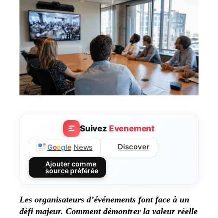
Suivez
Evenement
Discover
G
o
o
g
l
e
News
Ajouter comme
source préférée
Les organisateurs d’événements font face à un
défi majeur. Comment démontrer
la valeur réelle