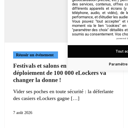
des services, contenus, offres c
différents appareils et écrans (y
téléphone, audio, et vidéo), de l
performance, et d'étudier les audi
Vous pouvez "tout accepter" et r
moment via le lien "cookies" en
"paramétrer des choix" détaillés e
soumis au consentement. Vos choix
powered 
Tout a
Réussir un événement
Paramétrer
Festivals et salons en Europe : le
déploiement de 100 000 eLockers va
changer la donne !
Vider ses poches en toute sécurité : la déferlante
des casiers eLockers gagne
7 août 2026