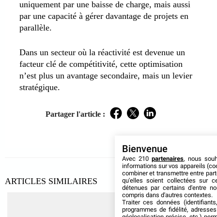
uniquement par une baisse de charge, mais aussi
par une capacité à gérer davantage de projets en
parallèle.
Dans un secteur où la réactivité est devenue un
facteur clé de compétitivité, cette optimisation
n’est plus un avantage secondaire, mais un levier
stratégique.
Partager l'article :
Facebook
Twitter
LinkedIn
Bienvenue
Avec 210
partenaires
, nous sou
informations sur vos appareils (coo
combiner et transmettre entre par
ARTICLES SIMILAIRES
qu'elles soient collectées sur 
détenues par certains d'entre no
compris dans d'autres contextes.
Traiter ces données (identifiants
programmes de fidélité, adresses 
géolocalisation précise, etc.) per