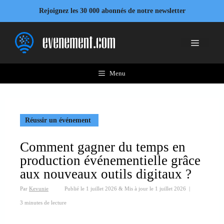
Aller
Rejoignez les 30 000 abonnés de notre newsletter
au
contenu
Menu
Menu
Réussir un événement
Comment gagner du temps en
production événementielle grâce
aux nouveaux outils digitaux ?
Par
Kevunie
Publié le
1 juillet 2026
&
Mis à jour le
1 juillet 2026
|
3 minutes de lecture